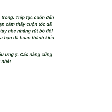
 trong. Ti
ếp tục cuốn đến
ạn cảm thấy cuộn t
óc đã
 tay nhẹ nh
àng rút b
ỏ đ
ôi
là b
ạn đ
ã hoàn thành ki
ểu
ểu ưng ý. Các nàng cũng
 nhé!