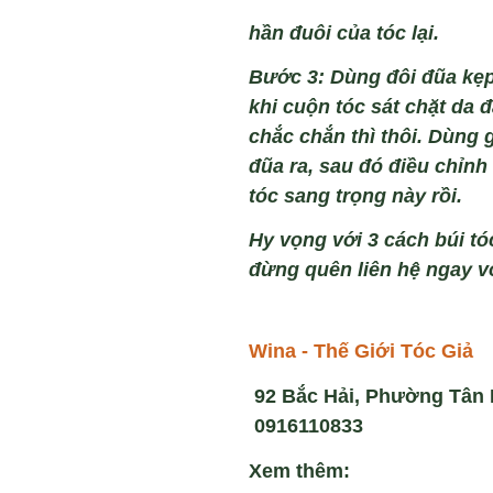
hần đu
ôi c
ủa t
óc l
ại.
Bước 3: D
ùng đôi đũa k
ẹp
khi cuộn t
óc sát ch
ặt da đ
ch
ắc chắn th
ì thôi. Dùng 
đũa ra, sau đó đi
ều chỉnh 
t
óc sang tr
ọng n
ày r
ồi.
Hy vọng với 3
cách búi t
đừng quên liên hệ ngay v
Wina - Thế Giới Tóc Giả
92 Bắc Hải, Phường Tân H
0916110833
Xem thêm: