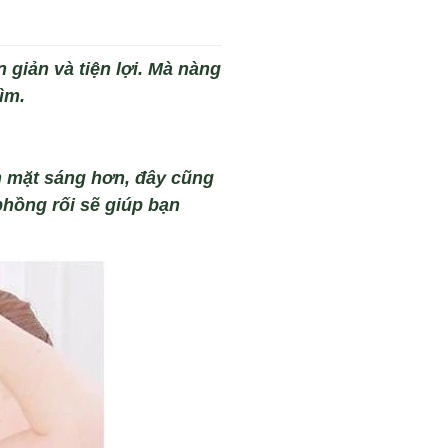
giản và tiện lợi. Mà nàng
ìm.
n m
ặt
sáng hơn, đây cũng
ph
ồng rối
sẽ
gi
úp bạn