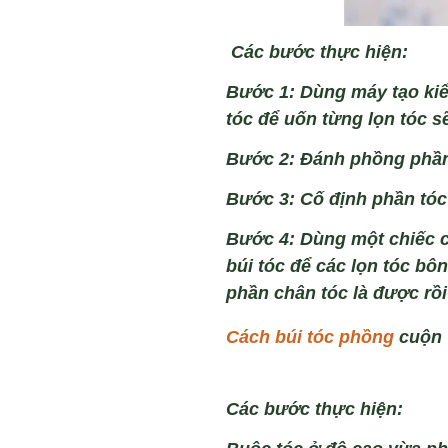
Các bước thực hiện:
Bước 1: D
ùng máy t
ạo kiể
t
óc đ
ể uốn từng lọn t
óc s
Bước 2: Đ
ánh ph
ồng phần
Bước 3: Cố định phần t
óc
Bước 4: D
ùng m
ột chiếc 
b
úi tóc đ
ể c
ác l
ọn t
óc bôn
ph
ần ch
ân tóc là được rồ
Cách búi tóc phồng
cuộn
C
ác bư
ớc thực hiện: