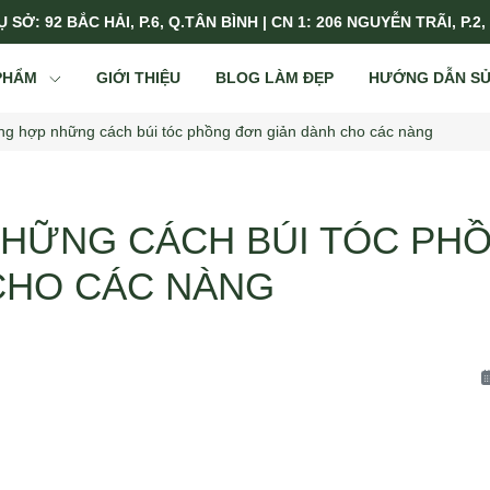
 SỞ: 92 BẮC HẢI, P.6, Q.TÂN BÌNH | CN 1: 206 NGUYỄN TRÃI, P.2,
PHẨM
GIỚI THIỆU
BLOG LÀM ĐẸP
HƯỚNG DẪN S
ng hợp những cách búi tóc phồng đơn giản dành cho các nàng
HỮNG CÁCH BÚI TÓC PH
CHO CÁC NÀNG