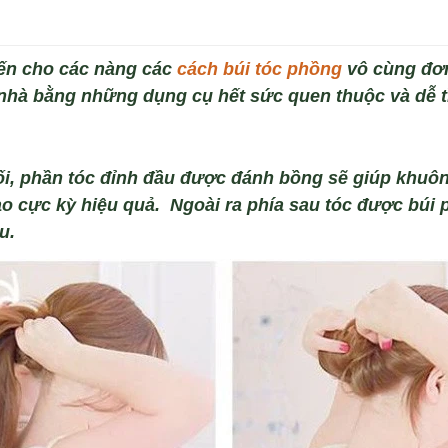
n cho các nàng các
cách búi tóc phồng
vô cùng đơn 
i nhà bằng những dụng cụ hết sức quen thuộc và dễ t
i, phần t
óc đ
ỉnh đầu được đ
ánh b
ồng
sẽ
gi
úp khuô
ao cực
kỳ
hiệu quả
. Ngoài ra phía sau tóc đư
ợc b
úi 
u.