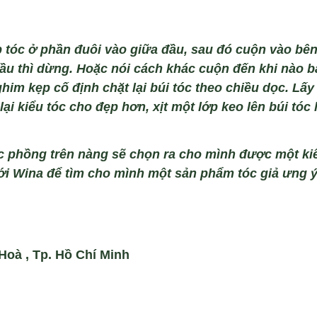
 t
óc
ở phần đu
ôi vào gi
ữa đầu, sau đ
ó cu
ộn v
ào bên
ầu th
ì d
ừng. Hoặc n
ói cách khác cu
ộn đến khi n
ào b
ghim k
ẹp cố định chặt lại b
úi tóc theo chi
ều dọc. Lấy
lại kiểu t
óc cho đ
ẹp hơn, xịt một lớp keo l
ên búi tóc 
óc phồng
trên nàng sẽ chọn ra cho mình được một ki
ới
Wina
để tìm cho mình một sản phẩm tóc giả ưng ý
oà , Tp. Hồ Chí Minh