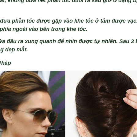
ải, kh
ông đưa h
ết phần t
óc đuôi ra sau gi
ữ ở dạng b
 đưa ph
ần t
óc đư
ợc gập v
ào khe tóc
ở t
âm đư
ợc vạc
 phía
ngo
ài vào bên trong khe tóc.
ữa đầu ra xung quanh để nh
ìn đư
ợc tự nhi
ên. Sau 3
g đẹp mắt.
Ph
áp