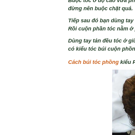
Buộc t
óc
ở độ cao vừa ph
đừng n
ên bu
ộc chặt qu
á.
Tiếp sau đó bạn dùng tay
Rồi cu
ộn phần t
óc n
ằm
ở
Dùng tay t
ản đều t
óc
ở gi
có ki
ểu t
óc búi cu
ộn phồn
Cách búi tóc phồng
kiểu 