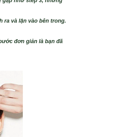
ị gập như step 3, nhưng
h ra
và
lận v
ào bên trong.
 bư
ớc đơn giản l
à b
ạn đ
ã