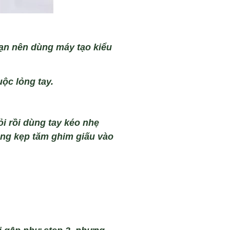
ạn n
ên dùng máy t
ạo kiểu
u
ộc lỏng tay.
ỏi rồi d
ùng tay kéo nh
ẹ
ng k
ẹp tăm ghim giấu v
ào