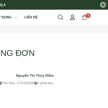
×
 Q.5
0
Ử DỤNG
LIÊN HỆ
ỒNG ĐƠN
Nguyễn Thị Thúy Diễm
Thứ Sáu, 17/01/2020
5 phút đọc