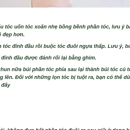
u t
óc u
ốn t
óc xoăn nh
ẹ bồng bềnh phần t
óc, lưu ý b
ẽ đẹp hơn.
 t
óc đ
ỉnh đầu rồi buộc t
óc đuôi ng
ựa thấp. Lưu
ý, b
 đ
ỉnh đầu được đ
ánh r
ối lại bằng ghim.
chun nữa b
úi ph
ần t
óc phía sau l
ại th
ành búi tóc c
ủ t
g lên. Đ
ối với những lọn t
óc b
ị tuột ra, bạn c
ó th
ể d
ù
i đấy