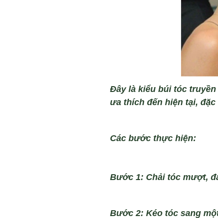
Đây là ki
ểu b
úi tóc truy
ền
ưa th
ích đ
ến hiện tại, đặc 
C
ác bư
ớc thực hiện:
Bước 1: Chải t
óc mư
ợt, đ
Bư
ớc 2: K
éo tóc sang m
ộ