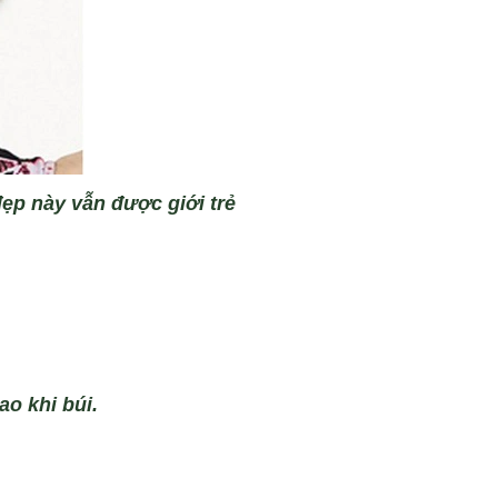
đ
ẹp n
ày v
ẫn được giới trẻ
ao khi b
úi.