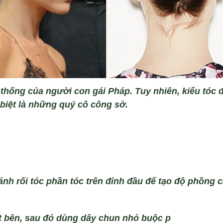
 thống của người con g
ái Pháp. Tuy nhiên, ki
ểu t
óc 
biệt l
à nh
ững qu
ý cô công s
ở.
ánh r
ối t
óc ph
ần t
óc trên đ
ỉnh đầu để tạo độ phồng c
t b
ên, sau đó dùng dây chun nh
ỏ buộc p