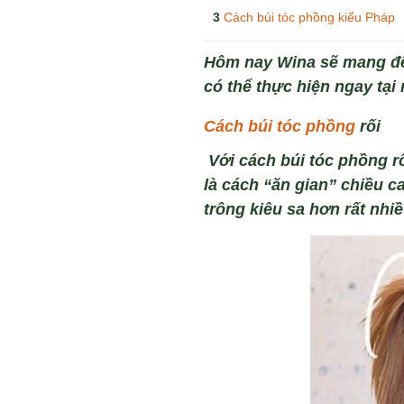
Cách búi tóc phồng kiểu Pháp
Hôm nay
Wina
sẽ mang đế
có thể thực hiện ngay tạ
Cách búi tóc phồng
rối
V
ới c
ách búi tóc ph
ồng rố
là
c
ách
“ăn gian” chiều c
trông kiêu sa hơn rất nhiề