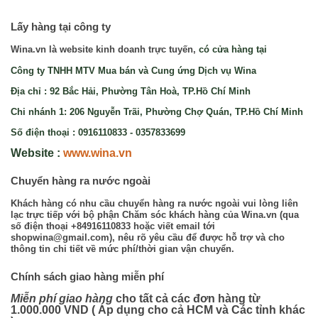
Lấy hàng tại công ty
Wina.vn là website kinh doanh trực tuyến,
có cửa hàng tại
Công ty TNHH MTV Mua bán và Cung ứng Dịch vụ Wina
Địa chỉ : 92 Bắc Hải, Phường Tân Hoà, TP.Hồ Chí Minh
Chi nhánh 1: 206 Nguyễn Trãi, Phường Chợ Quán, TP.Hồ Chí Minh
Số điện thoại : 0916110833 - 0357833699
Website :
www.wina.vn
Chuyển hàng ra nước ngoài
Khách hàng có nhu cầu chuyển hàng ra nước ngoài vui lòng liên 
lạc trực tiếp với bộ phận Chăm sóc khách hàng của Wina.vn (qua 
số điện thoại +84916110833 hoặc viết email tới 
shopwina@gmail.com), nêu rõ yêu cầu để được hỗ trợ và cho 
thông tin chi tiết về mức phí/thời gian vận chuyển.
Chính sách giao hàng miễn phí
Miễn phí giao hàng
 cho tất cả các đơn hàng từ 
1.000.000 VND ( Áp dụng cho cả HCM và Các tỉnh khác 