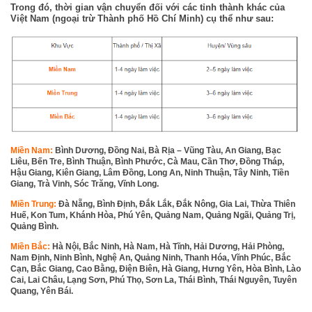
Trong đó, 
thời gian vận chuyển đối với các tỉnh thành khác
 của 
Việt Nam (ngoại trừ Thành phố Hồ Chí Minh) cụ thể như sau:
Miền Nam: 
Bình Dương, Đồng Nai, Bà Rịa – Vũng Tàu, An Giang, Bạc 
Liêu, Bến Tre, Bình Thuận, Bình Phước, Cà Mau, Cần Thơ, Đồng Tháp, 
Hậu Giang, Kiên Giang, Lâm Đồng, Long 
An, Ninh Thuận, Tây Ninh, Tiền 
Giang, Trà Vinh, Sóc Trăng, Vĩnh Long.
Miền Trung: 
Đà Nẵng, Bình Định, Đắk Lắk, Đắk Nông, Gia Lai, Thừa Thiên 
Huế, Kon Tum, Khánh Hòa, Phú Yên, Quảng Nam, Quảng Ngãi, Quảng Trị, 
Quảng Bình.
Miền Bắc: 
Hà Nội, Bắc Ninh, Hà Nam, Hà Tĩnh, Hải Dương, Hải Phòng, 
Nam Định, Ninh Bình, Nghệ An, Quảng Ninh, Thanh Hóa, Vĩnh Phúc, Bắc 
Cạn, Bắc Giang, Cao Bằng, Điện Biên, Hà Giang, Hưng Yên, Hòa Bình, Lào 
Cai, Lai Châu, Lạng Sơn, Phú Thọ, Sơn La, Thái Bình, Thái Nguyên, Tuyên 
Quang, Yên Bái.