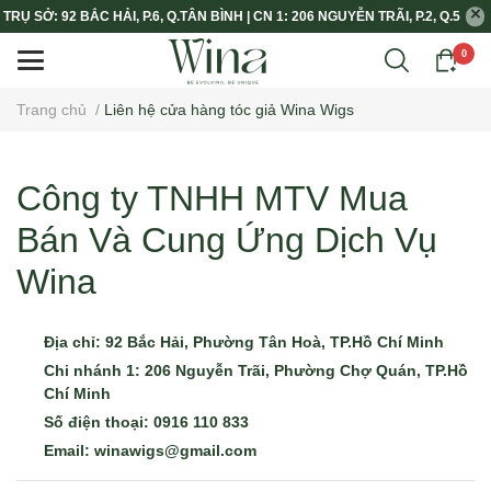
TRỤ SỞ: 92 BẮC HẢI, P.6, Q.TÂN BÌNH | CN 1: 206 NGUYỄN TRÃI, P.2, Q.5
0
Trang chủ
/
Liên hệ cửa hàng tóc giả Wina Wigs
Công ty TNHH MTV Mua
Bán Và Cung Ứng Dịch Vụ
Wina
Địa chỉ:
92 Bắc Hải, Phường Tân Hoà, TP.Hồ Chí Minh
Chi nhánh 1: 206 Nguyễn Trãi, Phường Chợ Quán, TP.Hồ
Chí Minh
Số điện thoại:
0916 110 833
Email:
winawigs@gmail.com