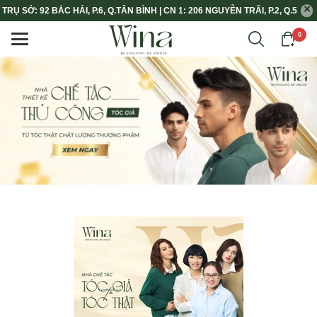
TRỤ SỞ: 92 BẮC HẢI, P.6, Q.TÂN BÌNH | CN 1: 206 NGUYỄN TRÃI, P.2, Q.5
0