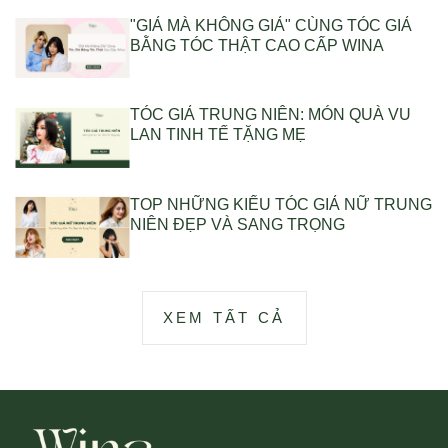
"GIẢ MÀ KHÔNG GIẢ" CÙNG TÓC GIẢ
BẰNG TÓC THẬT CAO CẤP WINA
TÓC GIẢ TRUNG NIÊN: MÓN QUÀ VU
LAN TINH TẾ TẶNG MẸ
TOP NHỮNG KIỂU TÓC GIẢ NỮ TRUNG
NIÊN ĐẸP VÀ SANG TRỌNG
XEM TẤT CẢ