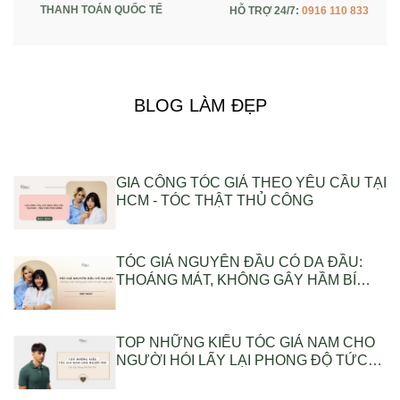
THANH TOÁN QUỐC TẾ
HỖ TRỢ 24/7:
0916 110 833
BLOG LÀM ĐẸP
GIA CÔNG TÓC GIẢ THEO YÊU CẦU TẠI
HCM - TÓC THẬT THỦ CÔNG
TÓC GIẢ NGUYÊN ĐẦU CÓ DA ĐẦU:
THOÁNG MÁT, KHÔNG GÂY HẦM BÍ
SUỐT NGÀY DÀI
TOP NHỮNG KIỂU TÓC GIẢ NAM CHO
NGƯỜI HÓI LẤY LẠI PHONG ĐỘ TỨC
THÌ