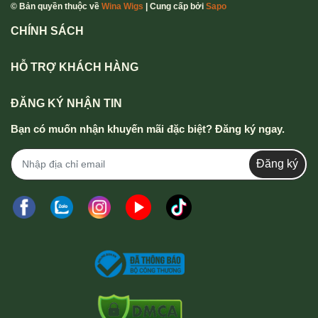
© Bản quyền thuộc về
Wina Wigs
| Cung cấp bởi
Sapo
mái hơn, phù hợp với nhu cầu và lối sống của nam giới
CHÍNH SÁCH
hiện đại.
HỖ TRỢ KHÁCH HÀNG
ĐĂNG KÝ NHẬN TIN
Bạn có muốn nhận khuyến mãi đặc biệt? Đăng ký ngay.
Đăng ký