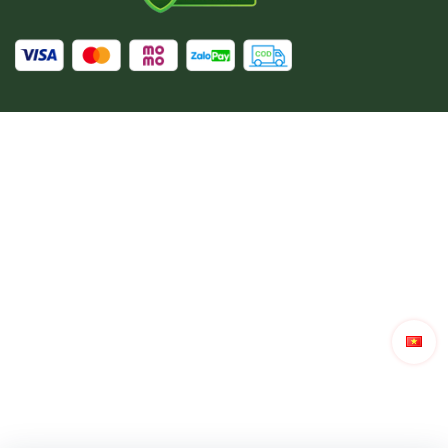
Trong bài viết này, chúng ta sẽ khám phá những yếu tố
làm nên sự phổ biến của tóc giả nam, từ các xu hướng
thời trang đến các lựa chọn chất liệu và kiểu dáng,
cũng như những lời khuyên hữu ích cho việc chọn
mua và sử dụng tóc giả một cách hiệu quả nhất. Trong
thế giới thời trang và làm đẹp đầy đổi mới, tóc giả dành
cho nam giới đã nhanh chóng trở thành một xu hướng
nổi bật, không chỉ là biểu tượng của phong cách mà
còn là giải pháp thực tiễn cho nhiều vấn đề liên quan
đến mái tóc.Các mặt tích cực khi sử dụng tóc giả phải
kể đến ưu điểm của chúng:
1. Chất Lượng Không Ngừng
Phát Triển:
Tóc giả nam giới ngày nay được tạo ra từ những