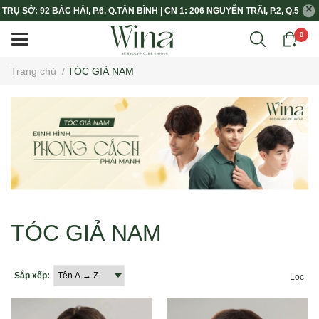
TRỤ SỞ: 92 BẮC HẢI, P.6, Q.TÂN BÌNH | CN 1: 206 NGUYỄN TRÃI, P.2, Q.5
0
Trang chủ
/
TÓC GIẢ NAM
TÓC GIẢ NAM
Sắp xếp:
Lọc