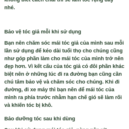
nh
é.
Bảo vệ t
óc gi
ả mỗi khi sử dụng
Bạn nên chăm sóc mái tóc giả của mình sau mỗi
lần sử dụng để kéo dài tuổi thọ cho chúng cũng
như góp phần làm cho mái tóc của mình trở nên
đẹp hơn. Vì kết cấu của tóc giả có đôi phần khác
biệt nên ở những lúc đi ra đường bạn cũng cần
chú tâm bảo vệ và chăm sóc cho chúng. Khi đi
đư
ờng, đi xe m
áy thì b
ạn n
ên để mái tóc của
mình ra phía trư
ớc
nhằm
hạn chế gi
ó sẽ làm r
ối
và khi
ến t
óc b
ị kh
ô.
Bảo dưỡng tóc sau khi dùng