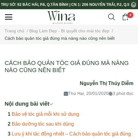
TRỤ SỞ: 92 BẮC HẢI, P.6, Q.TÂN BÌNH | CN 1: 206 NGUYỄN TRÃI, P.2, Q.5
0
Trang chủ
/
Blog Làm Đẹp - Bí quyết cho mái tóc đẹp
/
Cách bảo quản tóc giả đúng mà nàng nào cũng nên biết
CÁCH BẢO QUẢN TÓC GIẢ ĐÚNG MÀ NÀNG
NÀO CŨNG NÊN BIẾT
Nguyễn Thị Thúy Diễm
Thứ Hai, 20/01/2020
3 phút đọc
Nội dung bài viết
Bảo vệ tóc giả mỗi khi sử dụng
Bảo dưỡng tóc sau khi dùng
Lưu ý khi tác động nhiệt – Cách bảo quản tóc giả đúng