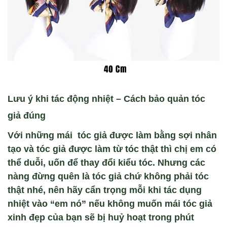
Lưu
ý khi tác đ
ộng nhiệt
– Cách bảo quản tóc
giả đúng
Với
những mái
t
óc gi
ả được l
àm b
ằng sợi nh
ân
t
ạo v
à tóc gi
ả được l
àm t
ừ t
óc th
ật th
ì ch
ị em c
ó
th
ể duỗi, uốn để thay đổi kiểu t
óc. Nhưng các
nàng đ
ừng qu
ên là tóc gi
ả chứ kh
ông ph
ải t
óc
th
ật nh
é, nên hãy c
ẩn trọng mỗi khi t
ác d
ụng
nhiệt v
ào “em nó” n
ếu kh
ông mu
ốn m
ái tóc gi
ả
xinh đẹp của bạn sẽ bị huỷ hoạt trong ph
út