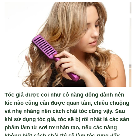
Tóc gi
ả được coi như c
ô nàng đ
ỏng đảnh n
ên
lúc nào cũng c
ần được quan t
âm, chi
ều chuộng
v
à nh
ẹ nh
àng nên cách ch
ải t
óc cũng v
ậy. Sau
khi sử dụng t
óc gi
ả, t
óc s
ẽ bị rối nhất l
à các s
ản
phẩm l
àm t
ừ sợi tơ nh
ân t
ạo, nếu c
ác nàng
không bi
ết c
ách ch
ải th
ì s
ẽ l
àm tóc r
ụng đấy