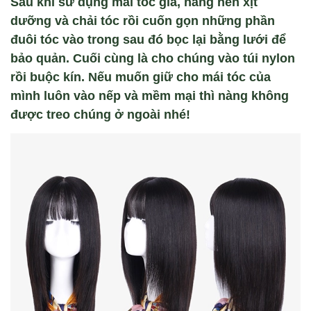
Sau khi sử dụng
mái tóc giả
, nàng nên xịt
dưỡng v
à ch
ải t
óc rồi cu
ốn gọn
những
phần
đu
ôi tóc vào trong sau đó b
ọc lại bằng lưới
để
bảo quản
. Cuối cùng là cho chúng vào túi nylon
rồi bu
ộc k
ín. Nếu muốn
giữ cho
mái
t
óc của
mình luôn vào n
ếp
và
mềm mại th
ì nàng không
đư
ợc treo
chúng
ở ngo
ài nhé!