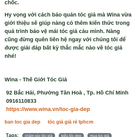
ch
ốc.
Hy vọng với
cách bảo quản tóc giả
mà
Wina
vừa
giới thiệu sẽ giúp nàng có thêm kiến thức trong
quá trình bảo vệ mái tóc giả cảu mình. Nàng
cũng đừng quên liên hệ ngay với chúng tôi để
được giải đáp bất kỳ thắc mắc nào về tóc giả
nhé!
Wina - Thế Giới Tóc Giả
92 Bắc Hải, Phường Tân Hoà , Tp. Hồ Chí Minh
0916110833
https://www.wina.vn/toc-gia-dep
ban toc gia dep
tóc giả giá rẻ tphcm
Tags:
chăm sóc tóc giả
kiểu tóc đẹp
mua toc giả