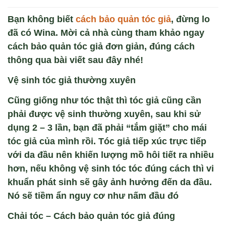
Bạn không biết
cách bảo quản tóc giả
, đừng lo
đã có
Wina.
Mời cả nhà cùng tham khảo ngay
cách bảo quản tóc giả đơn giản, đúng cách
thông qua bài viết sau đây nhé!
Vệ sinh t
óc gi
ả thường xuy
ên
Cũng gi
ống như t
óc th
ật th
ì tóc gi
ả cũng cần
phải được vệ sinh thường xuy
ên, sau khi s
ử
dụng 2 – 3 lần, bạn đ
ã ph
ải “tắm giặt” cho m
ái
tóc gi
ả của m
ình r
ồi. T
óc gi
ả tiếp x
úc tr
ực tiếp
với da đầu n
ên khi
ến lượng mồ h
ôi ti
ết ra nhiều
hơn, nếu kh
ông v
ệ sinh t
óc tóc đúng cách thì vi
khu
ẩn ph
át sinh s
ẽ g
ây
ảnh hưởng đến da đầu.
N
ó s
ẽ tiềm ẩn nguy cơ như nấm đầu đ
ó
Ch
ải t
óc – Cách bảo quản tóc giả đúng