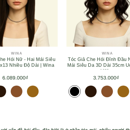
WINA
WINA
he Hói Nữ - Hai Mái Siêu
Tóc Giả Che Hói Đỉnh Đầu 
x13 Nhiều Độ Dài | Wina
Mái Siêu Da 3D Dài 35cm U
| Wina
6.089.000₫
3.753.000₫
 với vấn đề hói đầu, đặc biệt là ở phần tóc mái, nhiều người th