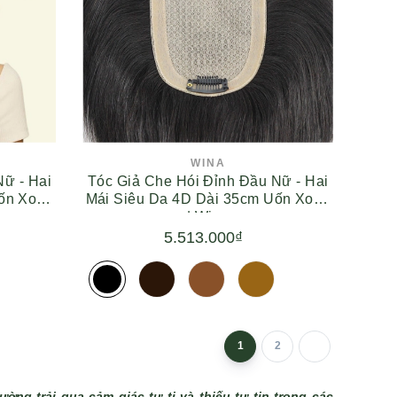
WINA
Nữ - Hai
Tóc Giả Che Hói Đỉnh Đầu Nữ - Hai
ốn Xoăn
Mái Siêu Da 4D Dài 35cm Uốn Xoăn
| Wina
5.513.000₫
1
2
ường trải qua cảm giác tự ti và thiếu tự tin trong các