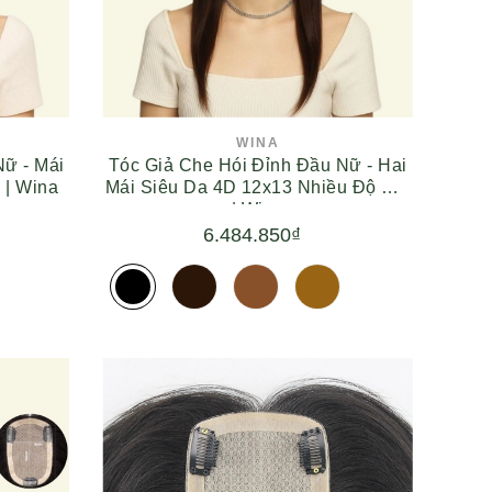
WINA
Nữ - Mái
Tóc Giả Che Hói Đỉnh Đầu Nữ - Hai
 | Wina
Mái Siêu Da 4D 12x13 Nhiều Độ Dài
| Wina
6.484.850₫