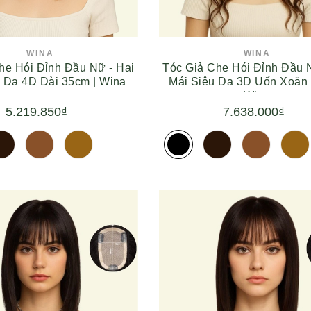
WINA
WINA
he Hói Đỉnh Đầu Nữ - Hai
Tóc Giả Che Hói Đỉnh Đầu 
 Da 4D Dài 35cm | Wina
Mái Siêu Da 3D Uốn Xoăn 
Wina
5.219.850₫
7.638.000₫