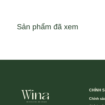
Sản phẩm đã xem
Giới 
Tóc mái hói
Nguyên nhân
CHÍNH 
sống như s
những khía c
Chính sác