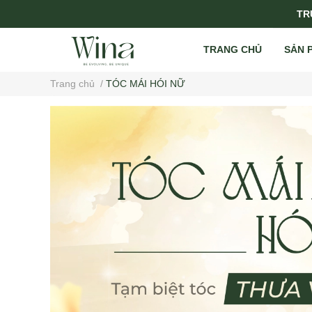
TRỤ
TRANG CHỦ
SẢN 
Trang chủ
/
TÓC MÁI HÓI NỮ