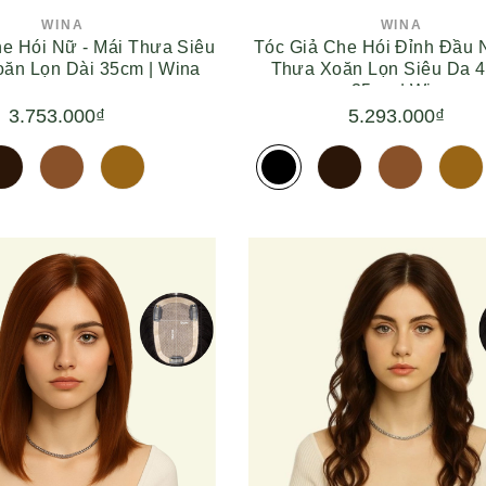
WINA
WINA
e Hói Nữ - Mái Thưa Siêu
Tóc Giả Che Hói Đỉnh Đầu 
ăn Lọn Dài 35cm | Wina
Thưa Xoăn Lọn Siêu Da 4
35cm | Wina
3.753.000₫
5.293.000₫