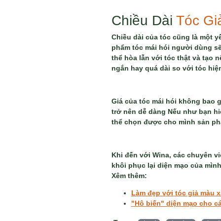
Chiều Dài
Tóc G
Chiều dài của tóc cũng là một y
phẩm tóc mái hói người dùng sẽ 
thể hòa lẫn với tóc thật và tạo
ngắn hay quá dài so với tóc hiệ
Giá của tóc mái hói không bao 
trở nên dễ dàng Nếu như bạn hiể
thể chọn được cho mình sản ph
Khi đến với Wina, các chuyên vi
khôi phục lại diện mạo của mình
Xêm thêm:
Làm đẹp với tóc giả màu 
"Hô biến" diện mạo cho cá