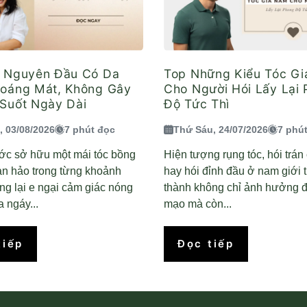
ả Nguyên Đầu Có Da
Top Những Kiểu Tóc G
hoáng Mát, Không Gây
Cho Người Hói Lấy Lại
Suốt Ngày Dài
Độ Tức Thì
, 03/08/2026
7 phút đọc
Thứ Sáu, 24/07/2026
7 phú
ớc sở hữu một mái tóc bồng
Hiện tượng rụng tóc, hói trá
àn hảo trong từng khoảnh
hay hói đỉnh đầu ở nam giới 
g lại e ngại cảm giác nóng
thành không chỉ ảnh hưởng đ
 ngáy...
mạo mà còn...
tiếp
Đọc tiếp