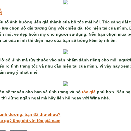
iả
ếu tố ảnh hưởng đến giá thành của bộ tóc mái hói. Tóc càng dài t
lựa chọn độ dài tương ứng với chiều dài tóc hiện tại của mình. 
 nên một vẻ đẹp hoàn mỹ cho người sử dụng. Nếu bạn chọn mua bộ
n tại của mình thì diện mạo của bạn sẽ trông kém tự nhiên.
giờ cố định mà tùy thuộc vào sản phẩm dành riêng cho mỗi người
u rõ tình trạng tóc và nhu cầu hiện tại của mình. Vì vậy hãy xem 
ẩm ưng ý nhất nhé.
ên sẽ tư vấn cho bạn về tình trạng và bộ
tóc giả
phù hợp. Nếu bạ
 thì đừng ngần ngại mà hãy liên hệ ngay với Wina nhé.
xanh dương, bạn đã thử chưa?
c quý ông chỉ với tóc giả nam