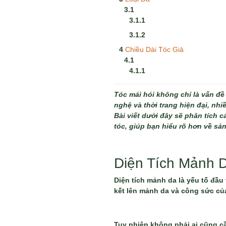
Chiều Dài Tóc Giả
Tóc mái hói không chỉ là vấn đề
nghệ và thời trang hiện đại, nhi
Bài viết dưới đây sẽ phân tích c
tóc, giúp bạn hiểu rõ hơn về s
Diện Tích Mảnh 
Diện tích mảnh da là yếu tố đầu
kết lên mảnh da và công sức củ
Tuy nhiên không phải ai cũng cầ