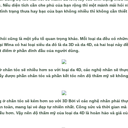
 Nếu diện tích cần che phủ của bạn rộng thì một mảnh mái hói 
 tình trạng thưa hay bạc của bạn không nhiều thì không cần thi
hói cũng là một yếu tố quan trọng khác. Mỗi loại da đều có nhữ
ại Wina có hai loại siêu da đó là da 3D và da 4D, cả hai loại này 
t điểm ở phần đỉnh đầu của người dùng.
ở chân tóc sẽ nhiều hơn so với loại da 4D, các nghệ nhân sẽ thực
hấy được phần chân tóc và phần kết tóc nên độ thẩm mỹ sẽ không
g ở chân tóc sẽ kém hơn so với 3D Bởi vì các nghệ nhân phải thực
n toàn, mang lại vẻ đẹp tự nhiên nhất. Công sức và thời gian mà
hiều hơn. Vậy nên độ thẩm mỹ của loại da 4D là hoàn hảo và giá c