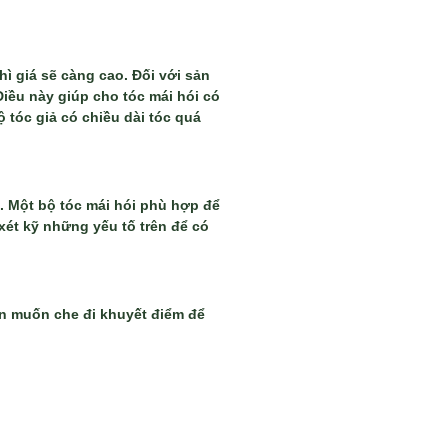
hì giá sẽ càng cao. Đối với sản
Điều này giúp cho tóc mái hói có
 tóc giả có chiều dài tóc quá
. Một bộ tóc mái hói phù hợp để
xét kỹ những yếu tố trên để có
n muốn che đi khuyết điểm để