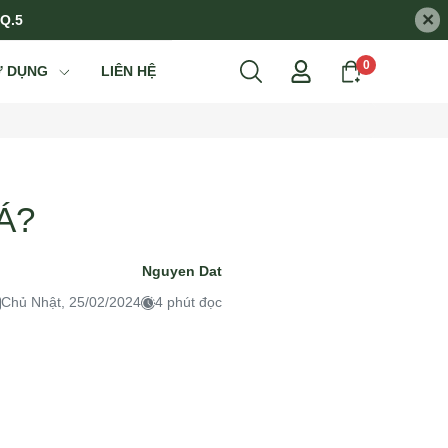
×
 Q.5
0
Ử DỤNG
LIÊN HỆ
Á?
Nguyen Dat
Chủ Nhật, 25/02/2024
4 phút đọc