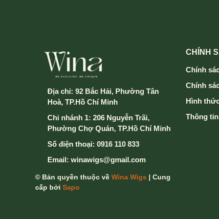
CHÍNH 
Chính sác
Chính sá
Địa chỉ:
92 Bắc Hải, Phường Tân
Hình thức
Hoà, TP.Hồ Chí Minh
Thông tin
Chi nhánh 1: 206 Nguyễn Trãi,
Phường Chợ Quán, TP.Hồ Chí Minh
Số điện thoại:
0916 110 833
Email:
winawigs@gmail.com
© Bản quyền thuộc về
Wina Wigs
| Cung
cấp bởi
Sapo