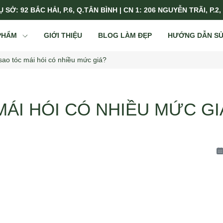
 SỞ: 92 BẮC HẢI, P.6, Q.TÂN BÌNH | CN 1: 206 NGUYỄN TRÃI, P.2,
PHẨM
GIỚI THIỆU
BLOG LÀM ĐẸP
HƯỚNG DẪN S
sao tóc mái hói có nhiều mức giá?
MÁI HÓI CÓ NHIỀU MỨC GI