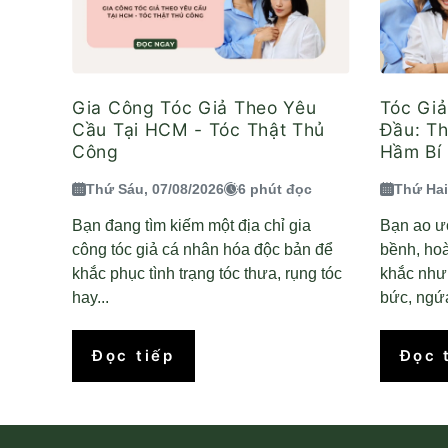
Gia Công Tóc Giả Theo Yêu
Tóc Gi
Cầu Tại HCM - Tóc Thật Thủ
Đầu: T
Công
Hầm Bí 
Thứ Sáu, 07/08/2026
6 phút đọc
Thứ Hai
Bạn đang tìm kiếm một địa chỉ gia
Bạn ao ư
công tóc giả cá nhân hóa độc bản để
bềnh, ho
khắc phục tình trạng tóc thưa, rụng tóc
khắc nhưn
hay...
bức, ngứa
Đọc tiếp
Đọc 