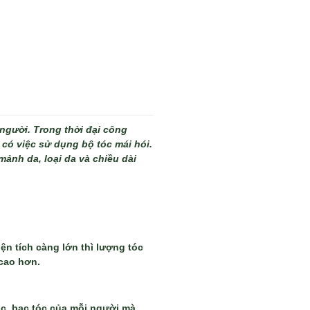
người. Trong thời đại công
ó có việc sử dụng bộ tóc mái hói.
mảnh da, loại da và chiều dài
ện tích càng lớn thì lượng tóc
 cao hơn.
óc, bạc tóc của mỗi người mà