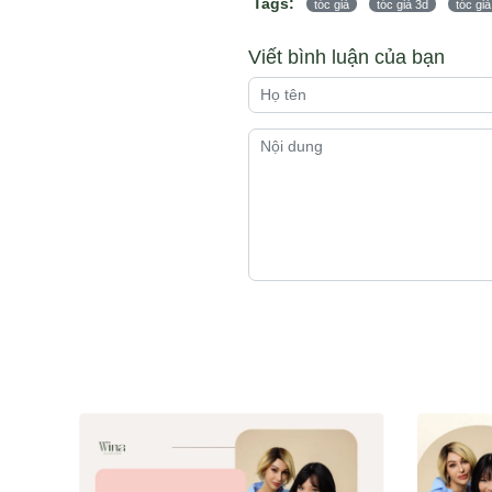
Tags:
tóc giả
tóc giả 3d
tóc giả
Viết bình luận của bạn