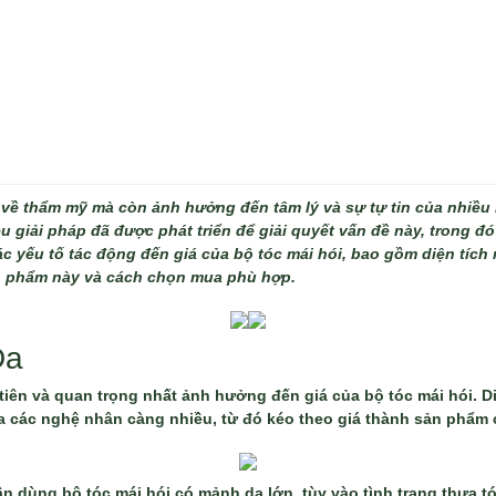
 về thẩm mỹ mà còn ảnh hưởng đến tâm lý và sự tự tin của nhiều 
ều giải pháp đã được phát triển để giải quyết vấn đề này, trong đ
ác yếu tố tác động đến giá của bộ tóc mái hói, bao gồm diện tích 
ản phẩm này và cách chọn mua phù hợp.
Da
 tiên và quan trọng nhất ảnh hưởng đến giá của bộ tóc mái hói. Di
a các nghệ nhân càng nhiều, từ đó kéo theo giá thành sản phẩm
n dùng bộ tóc mái hói có mảnh da lớn, tùy vào tình trạng thưa t