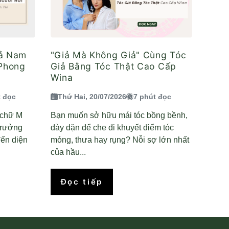
iả Nam
"Giả Mà Không Giả" Cùng Tóc
 Phong
Giả Bằng Tóc Thật Cao Cấp
Wina
t đọc
Thứ Hai, 20/07/2026
7 phút đọc
n chữ M
Bạn muốn sở hữu mái tóc bồng bềnh,
trưởng
dày dặn để che đi khuyết điểm tóc
ến diện
mỏng, thưa hay rụng? Nỗi sợ lớn nhất
của hầu...
Đọc tiếp