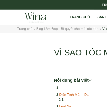
TRỤ
TRANG CHỦ
SẢN 
Trang chủ
/
Blog Làm Đẹp - Bí quyết cho mái tóc đẹp
/
Vì 
VÌ SAO TÓC 
Nội dung bài viết
Diện Tích Mảnh Da
Loại Da