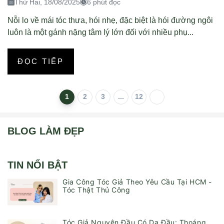
Thứ Hai, 18/08/2025
6 phút đọc
Nỗi lo về mái tóc thưa, hói nhẹ, đặc biệt là hói đường ngôi
luôn là một gánh nặng tâm lý lớn đối với nhiều phụ...
ĐỌC TIẾP
1
2
3
...
12
BLOG LÀM ĐẸP
TIN NỔI BẬT
Gia Công Tóc Giả Theo Yêu Cầu Tại HCM -
Tóc Thật Thủ Công
Tóc Giả Nguyên Đầu Có Da Đầu: Thoáng