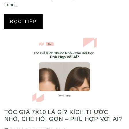
trung...
ĐỌC TIẾP
TÓC GIẢ 7X10 LÀ GÌ? KÍCH THƯỚC
NHỎ, CHE HÓI GỌN – PHÙ HỢP VỚI AI?