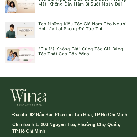
Mát, Không Gây Hầm Bí Suốt Ngày Dài
Top Những Kiểu Tóc Giả Nam Cho Người
Hói Lấy Lại Phong Độ Tức Thì
"Giả Mà Không Giả" Cùng Tóc Giả Bằng
Tóc Thật Cao Cấp Wina
Địa chỉ:
92 Bắc Hải, Phường Tân Hoà, TP.Hồ Chí Minh
Chi nhánh 1: 206 Nguyễn Trãi, Phường Chợ Quán,
TP.Hồ Chí Minh