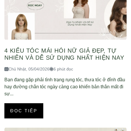
4 KIỂU TÓC MÁI HÓI NỮ GIẢ ĐẸP, TỰ
NHIÊN VÀ DỄ SỬ DỤNG NHẤT HIỆN NAY
Chủ Nhật, 05/04/2026
6 phút đọc
Bạn đang gặp phải tình trạng rụng tóc, thưa tóc ở đỉnh đầu
hay đường chân tóc ngày càng cao khiến bản thân mất đi
sự...
ĐỌC TIẾP