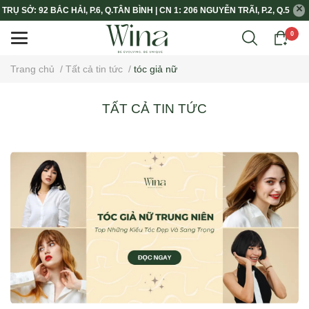
TRỤ SỞ: 92 BẮC HẢI, P.6, Q.TÂN BÌNH | CN 1: 206 NGUYỄN TRÃI, P.2, Q.5
0
Trang chủ
/
Tất cả tin tức
/
tóc giả nữ
TẤT CẢ TIN TỨC