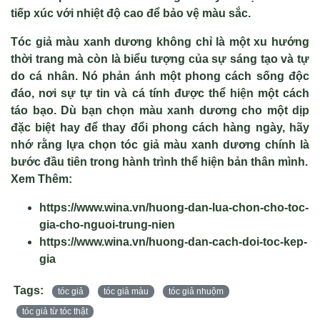
tiếp xúc với nhiệt độ cao để bảo vệ màu sắc.
Tóc giả màu xanh dương không chỉ là một xu hướng
thời trang mà còn là biểu tượng của sự sáng tạo và tự
do cá nhân. Nó phản ánh một phong cách sống độc
đáo, nơi sự tự tin và cá tính được thể hiện một cách
táo bạo. Dù bạn chọn màu xanh dương cho một dịp
đặc biệt hay để thay đổi phong cách hàng ngày, hãy
nhớ rằng lựa chọn tóc giả màu xanh dương chính là
bước đầu tiên trong hành trình thể hiện bản thân mình.
Xem Thêm:
https://www.wina.vn/huong-dan-lua-chon-cho-toc-
gia-cho-nguoi-trung-nien
https://www.wina.vn/huong-dan-cach-doi-toc-kep-
gia
Tags:
tóc giả
tóc giả màu
tóc giả nhuộm
tóc giả từ tóc thật