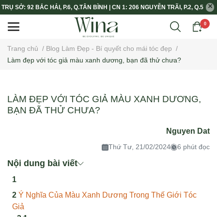
TRỤ SỞ: 92 BẮC HẢI, P.6, Q.TÂN BÌNH | CN 1: 206 NGUYỄN TRÃI, P.2, Q.5
0
Trang chủ
/
Blog Làm Đẹp - Bí quyết cho mái tóc đẹp
/
Làm đẹp với tóc giả màu xanh dương, bạn đã thử chưa?
LÀM ĐẸP VỚI TÓC GIẢ MÀU XANH DƯƠNG,
BẠN ĐÃ THỬ CHƯA?
Nguyen Dat
Thứ Tư, 21/02/2024
6 phút đọc
Nội dung bài viết
Ý Nghĩa Của Màu Xanh Dương Trong Thế Giới Tóc
Giả