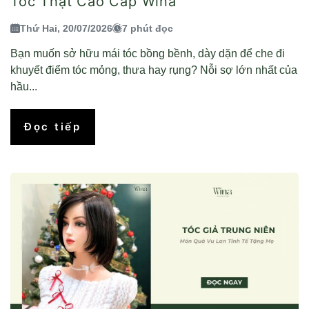
Tóc Thật Cao Cấp Wina
Thứ Hai, 20/07/2026
7 phút đọc
Bạn muốn sở hữu mái tóc bồng bềnh, dày dặn để che đi
khuyết điểm tóc mỏng, thưa hay rụng? Nỗi sợ lớn nhất của
hầu...
Đọc tiếp