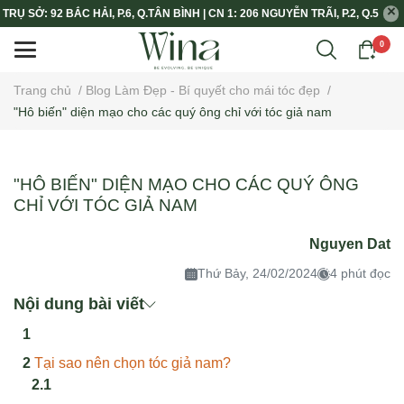
TRỤ SỞ: 92 BẮC HẢI, P.6, Q.TÂN BÌNH | CN 1: 206 NGUYỄN TRÃI, P.2, Q.5
0
Trang chủ
/
Blog Làm Đẹp - Bí quyết cho mái tóc đẹp
/
"Hô biến" diện mạo cho các quý ông chỉ với tóc giả nam
"HÔ BIẾN" DIỆN MẠO CHO CÁC QUÝ ÔNG
CHỈ VỚI TÓC GIẢ NAM
Nguyen Dat
Thứ Bảy, 24/02/2024
4 phút đọc
Nội dung bài viết
Tại sao nên chọn tóc giả nam?