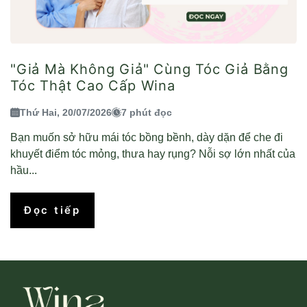
"Giả Mà Không Giả" Cùng Tóc Giả Bằng
Tóc Thật Cao Cấp Wina
Thứ Hai, 20/07/2026
7 phút đọc
Bạn muốn sở hữu mái tóc bồng bềnh, dày dặn để che đi
khuyết điểm tóc mỏng, thưa hay rụng? Nỗi sợ lớn nhất của
hầu...
Đọc tiếp