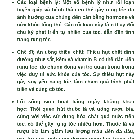
Các loại bệnh lý:
Một số bệnh lý như rối loạn
tuyến giáp và bệnh thận có thể gây rụng tóc do
ảnh hưởng của chúng đến cân bằng hormone và
sức khỏe tổng thể. Các rối loạn này làm thay đổi
chu kỳ phát triển tự nhiên của tóc, dẫn đến tình
trạng rụng tóc.
Chế độ ăn uống thiếu chất:
Thiếu hụt chất dinh
dưỡng như sắt, kẽm và vitamin B có thể dẫn đến
rụng tóc, do chúng đóng vai trò quan trọng trong
việc duy trì sức khỏe của tóc. Sự thiếu hụt này
gây suy yếu nang tóc, làm chậm quá trình phát
triển và củng cố tóc.
Lối sống sinh hoạt hằng ngày không khoa
học:
Thói quen hút thuốc lá và uống rượu bia,
cùng với việc sử dụng hóa chất quá mức trên
tóc, có thể gây rụng tóc nhiều hơn. Thuốc lá và
rượu bia làm giảm lưu lượng máu đến da đầu,
cản trở quá trình nuôi dưỡng nang tóc, trong khi