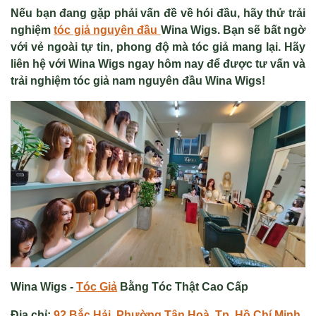
Nếu bạn đang gặp phải vấn đề về hói đầu, hãy thử trải
nghiệm
tóc giả nguyên đầu
Wina Wigs. Bạn sẽ bất ngờ
với vẻ ngoài tự tin, phong độ mà tóc giả mang lại. Hãy
liên hệ với Wina Wigs ngay hôm nay để được tư vấn và
trải nghiệm tóc giả nam nguyên đầu Wina Wigs!
Wina Wigs -
Tóc Giả
Bằng Tóc Thật Cao Cấp
Địa chỉ:
92 Bắc Hải, Phường Tân Hoà, Tp. Hồ Chí Minh