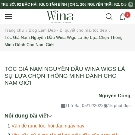
TRỤ SỞ: 92 BẮC HẢI, P.6, Q.TÂN BÌNH | CN 1: 206 NGUYỄN TRÃI, P.2, Q.5
0
Trang chủ
/
Blog Làm Đẹp - Bí quyết cho mái tóc đẹp
/
Tóc Giả Nam Nguyên Đầu Wina Wigs Là Sự Lựa Chọn Thông
Minh Dành Cho Nam Giới
TÓC GIẢ NAM NGUYÊN ĐẦU WINA WIGS LÀ
SỰ LỰA CHỌN THÔNG MINH DÀNH CHO
NAM GIỚI
Nguyen Cong
Thứ Ba, 05/12/2023
15 phút đọc
Nội dung bài viết
Vấn đề rụng tóc, hói đầu ngày nay