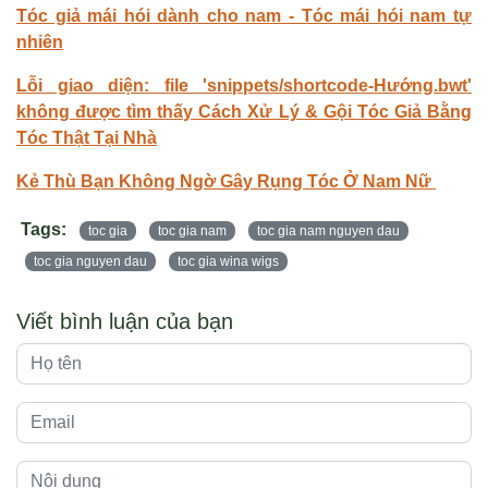
Tóc giả mái hói dành cho nam - Tóc mái hói nam tự
nhiên
Lỗi giao diện: file 'snippets/shortcode-Hướng.bwt'
không được tìm thấy Cách Xử Lý & Gội Tóc Giả Bằng
Tóc Thật Tại Nhà
Kẻ Thù Bạn Không Ngờ Gây Rụng Tóc Ở Nam Nữ
Tags:
toc gia
toc gia nam
toc gia nam nguyen dau
toc gia nguyen dau
toc gia wina wigs
Viết bình luận của bạn