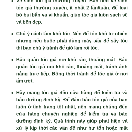
Vệ sinh tóc giả thường xuyên:
Bạn nên vệ sinh
tóc giả thường xuyên, ít nhất 2 lần/tuần, để loại
bỏ bụi bẩn và vi khuẩn, giúp tóc giả luôn sạch sẽ
và bền đẹp.
Chú ý cách làm khô tóc:
Nên để tóc khô tự nhiên
nhưng nếu buộc phải dùng máy sấy để sấy tóc
thì bạn chú ý tránh để gió làm rối tóc.
Bảo quản tóc giả nơi khô ráo, thoáng mát:
Bảo
quản tóc giả nơi khô ráo, thoáng mát, tránh ánh
nắng trực tiếp. Đồng thời tránh để tóc giả ở nơi
ẩm ướt.
Hãy mang tóc giả đến cửa hàng để kiểm tra và
bảo dưỡng định kỳ:
Để đảm bảo tóc giả của bạn
luôn ở tình trạng tốt nhất, nên mang chúng đến
cửa hàng chuyên nghiệp để kiểm tra và bảo
dưỡng định kỳ. Quá trình này giúp phát hiện và
xử lý kịp thời các vấn đề như hư tổn hoặc mất