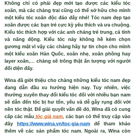
Không chỉ có phái đẹp mới tạo được các kiểu tóc
xoăn, mà các chàng trai cũng có thể sở hữu cho mình
một kiểu tóc xoăn độc đáo đấy nhé! Tóc nam đẹp tạo
xoăn được các bạn trẻ cực kỳ yêu thích và ưa chuộng.
Kiểu tóc thích hợp với các anh chảng trẻ trung, cá tính
và năng động. Kiểu tóc này không hề kém chọn
gương mặt vì vậy các chàng hãy tự tin chọn cho mình
một kiểu xoăn Hàn Quốc, xoăn nhẹ, xoăn phồng hay
layer xoăn,… chàng sẽ trông thật ấn tượng với người
đối diện đấy.
Wina đã giới thiệu cho chàng những kiểu tóc nam đẹp
đang dẫn đầu xu hướng hiện nay. Tuy nhiên, việc
thường xuyên thay đổi kiểu tóc đối với nhiều bạn nam
sẽ dẫn đến tóc bị hư tổn, yếu và dễ gẫy rụng đối với
nền tóc thật. Để giải quyết vấn đề đó, Wina đã có cung
cấp các mẫu
tóc giả nam
, các bạn có thể truy cập vào
đây
https://www.wina.vn/toc-gia-nam
để tham khảo
thêm về các sản phẩm tóc nam. Ngoài ra, Wina còn