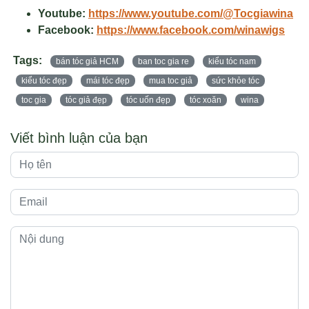
Youtube:
https://www.youtube.com/@Tocgiawina
Facebook:
https://www.facebook.com/winawigs
Tags:
bán tóc giả HCM
ban toc gia re
kiểu tóc nam
kiểu tóc đẹp
mái tóc đẹp
mua toc giả
sức khỏe tóc
toc gia
tóc giả đẹp
tóc uốn đẹp
tóc xoăn
wina
Viết bình luận của bạn