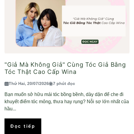
"Giả Mà Không Giả" Cùng Tóc Giả Bằng
Tóc Thật Cao Cấp Wina
Thứ Hai, 20/07/2026
7 phút đọc
Bạn muốn sở hữu mái tóc bồng bềnh, dày dặn để che đi
khuyết điểm tóc mỏng, thưa hay rụng? Nỗi sợ lớn nhất của
hầu...
Đọc tiếp