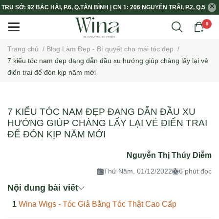
TRỤ SỞ: 92 BẮC HẢI, P.6, Q.TÂN BÌNH | CN 1: 206 NGUYỄN TRÃI, P.2, Q.5
0
Trang chủ
/
Blog Làm Đẹp - Bí quyết cho mái tóc đẹp
/
7 kiểu tóc nam đẹp đang dẫn đầu xu hướng giúp chàng lấy lại vẻ
điển trai để đón kịp năm mới
7 KIỂU TÓC NAM ĐẸP ĐANG DẪN ĐẦU XU
HƯỚNG GIÚP CHÀNG LẤY LẠI VẺ ĐIỂN TRAI
ĐỂ ĐÓN KỊP NĂM MỚI
Nguyễn Thị Thúy Diễm
Thứ Năm, 01/12/2022
6 phút đọc
Nội dung bài viết
Wina Wigs - Tóc Giả Bằng Tóc Thật Cao Cấp