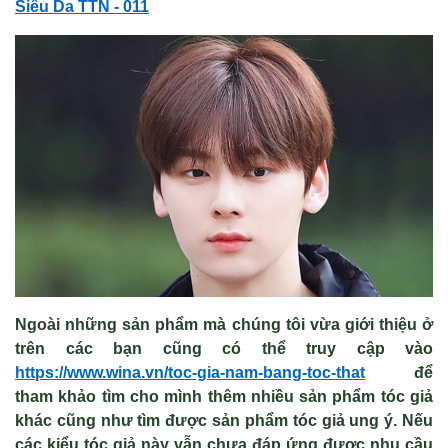
Si
êu Da TTN - 011
Ngoài những sản phẩm mà chúng tôi vừa giới thiệu ở
trên các bạn cũng có thể truy cập vào
https://www.wina.vn/toc-gia-nam-bang-toc-that
để
tham khảo tìm cho mình thêm nhiều sản phẩm tóc giả
khác cũng như tìm được sản phẩm tóc giả ung ý. Nếu
các kiểu tóc giả này vẫn chưa đáp ứng được nhu cầu