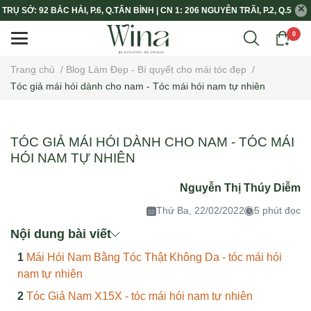
TRỤ SỞ: 92 BẮC HẢI, P.6, Q.TÂN BÌNH | CN 1: 206 NGUYỄN TRÃI, P.2, Q.5
0
Trang chủ
/
Blog Làm Đẹp - Bí quyết cho mái tóc đẹp
/
Tóc giả mái hói dành cho nam - Tóc mái hói nam tự nhiên
TÓC GIẢ MÁI HÓI DÀNH CHO NAM - TÓC MÁI
HÓI NAM TỰ NHIÊN
Nguyễn Thị Thúy Diễm
Thứ Ba, 22/02/2022
5 phút đọc
Nội dung bài viết
Mái Hói Nam Bằng Tóc Thật Không Da - tóc mái hói
nam tự nhiên
Tóc Giả Nam X15X - tóc mái hói nam tự nhiên