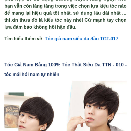
bạn vẫn còn lăng tăng trong việc chọn lựa kiệu tóc nào
để mang lại hiệu quả tốt nhất, sử dụng lâu dài nhất …
thì xin thưa đó là kiểu tóc này nhé! Cứ mạnh tay chọn
lựa đảm bảo không hối hận đâu.
Tìm hiểu thêm v
ề
:
Tóc gi
ả nam si
êu da đ
ầu TGT-017
Tóc Gi
ả Nam Bằng 100% Tóc Th
ật Siêu Da TTN - 010 -
tóc mái hói nam tự nhiên