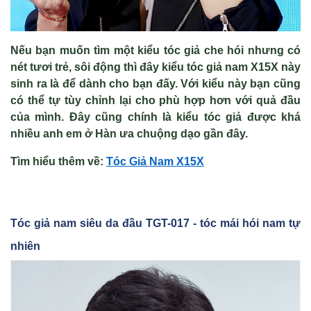
Nếu bạn muốn tìm một kiểu tóc giả che hói nhưng có
nét tươi trẻ, sôi động thì đây kiểu tóc giả nam X15X này
sinh ra là để dành cho bạn đấy. Với kiểu này bạn cũng
có thể tự tùy chỉnh lại cho phù hợp hơn với quả đầu
của mình. Đây cũng chính là kiểu tóc giả được khá
nhiều anh em ở Hàn ưa chuộng dạo gần đây.
Tìm hiểu thêm v
ề
:
Tóc Gi
ả Nam X15X
Tóc gi
ả nam siêu da đ
ầu TGT-017 - tóc mái hói nam tự
nhiên