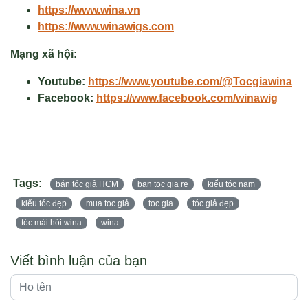
https://www.wina.vn
https://www.winawigs.com
Mạng xã hội:
Youtube:
https://www.youtube.com/@Tocgiawina
Facebook:
https://www.facebook.com/winawig
Tags:
bán tóc giả HCM
ban toc gia re
kiểu tóc nam
kiểu tóc đẹp
mua toc giả
toc gia
tóc giả đẹp
tóc mái hói wina
wina
Viết bình luận của bạn