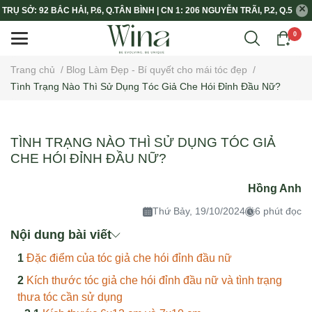
TRỤ SỞ: 92 BẮC HẢI, P.6, Q.TÂN BÌNH | CN 1: 206 NGUYỄN TRÃI, P.2, Q.5
0
Trang chủ
/
Blog Làm Đẹp - Bí quyết cho mái tóc đẹp
/
Tình Trạng Nào Thì Sử Dụng Tóc Giả Che Hói Đỉnh Đầu Nữ?
TÌNH TRẠNG NÀO THÌ SỬ DỤNG TÓC GIẢ
CHE HÓI ĐỈNH ĐẦU NỮ?
Hồng Anh
Thứ Bảy, 19/10/2024
6 phút đọc
Nội dung bài viết
Đặc điểm của tóc giả che hói đỉnh đầu nữ
Kích thước tóc giả che hói đỉnh đầu nữ và tình trạng
thưa tóc cần sử dụng