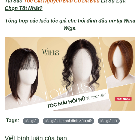
Tại Sao
Tóc Giả Nguyên Đầu Có Da Đầu
Là Sự Lựa
Chọn Tốt Nhất?
Tổng hợp các kiểu tóc giả che hói đỉnh đầu nữ tại Wina
Wigs.
Tags:
tóc giả
tóc giả che hói đỉnh đầu nữ
tóc giả nữ
Viết bình luận của bạn