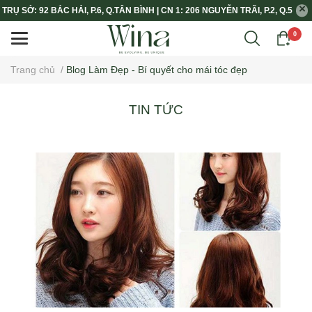
TRỤ SỞ: 92 BẮC HẢI, P.6, Q.TÂN BÌNH | CN 1: 206 NGUYỄN TRÃI, P.2, Q.5
0
Trang chủ
/
Blog Làm Đẹp - Bí quyết cho mái tóc đẹp
TIN TỨC