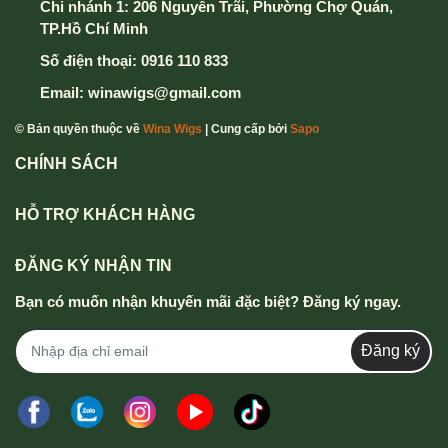
Chi nhánh 1: 206 Nguyễn Trãi, Phường Chợ Quán,
TP.Hồ Chí Minh
Số điện thoại:
0916 110 833
Email:
winawigs@gmail.com
© Bản quyền thuộc về
Wina Wigs
| Cung cấp bởi
Sapo
CHÍNH SÁCH
HỖ TRỢ KHÁCH HÀNG
ĐĂNG KÝ NHẬN TIN
Bạn có muốn nhận khuyến mãi đặc biệt? Đăng ký ngay.
Đăng ký