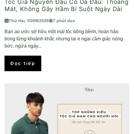
Tóc Giả Nguyên Đầu Có Da Đầu: Thoáng
Mát, Không Gây Hầm Bí Suốt Ngày Dài
Thứ Hai, 03/08/2026
7 phút đọc
Bạn ao ước sở hữu một mái tóc bồng bềnh, hoàn hảo
trong từng khoảnh khắc nhưng lại e ngại cảm giác nóng
bức, ngứa ngáy...
Đọc tiếp