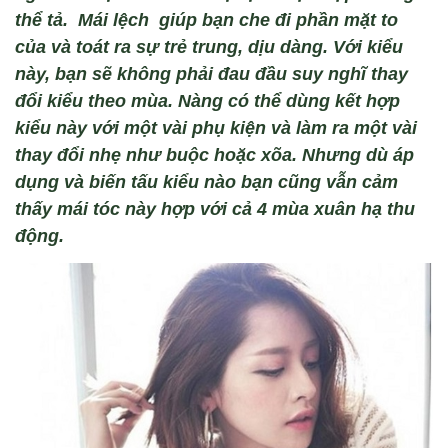
thể tả.
M
ái l
ệch gi
úp b
ạn che đi phần mặt to
của
và toát ra s
ự trẻ trung, dịu d
àng. V
ới kiểu
này, b
ạn
sẽ
kh
ông
phải đau đầu suy nghĩ thay
đổi
kiểu
theo mùa. Nàng
c
ó th
ể
dùng
kết hợp
kiểu
này v
ới một
vài
phụ kiện v
à làm ra một vài
thay đổi nhẹ như buộc
hoặc xõa. Nhưng dù áp
dụng và biến tấu kiểu nào bạn cũng vẫn cảm
thấy mái tóc này hợp với cả 4 mùa xuân hạ thu
động.