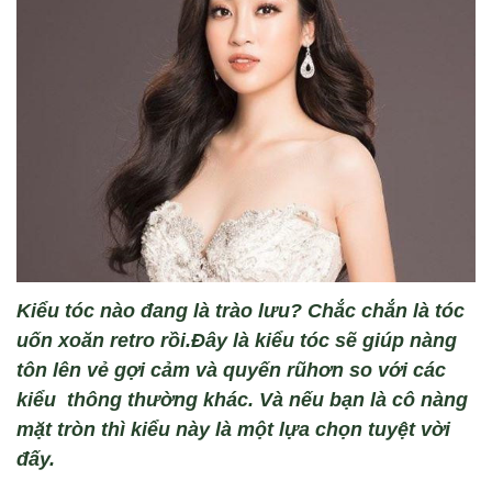
Kiểu tóc nào đang là trào lưu? Chắc chắn là tóc
u
ốn xoăn retro
rồi.Đây là kiểu
t
óc sẽ giúp nàng
tôn lên v
ẻ gợi cảm v
à quy
ến rũ
hơn so với các
kiểu thông thư
ờng
khác
.
Và nếu bạn là cô nàng
mặt tròn thì kiểu này là một lựa chọn tuyệt vời
đấy.