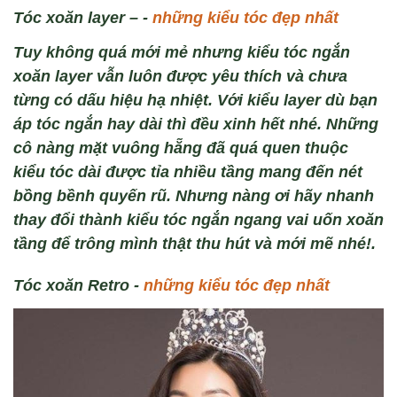
T
óc xoăn layer –
-
những kiểu tóc đẹp nhất
Tuy không quá mới mẻ nhưng kiểu tóc ng
ắn
xoăn layer vẫn lu
ôn đư
ợc y
êu thích và chưa
từng có d
ấu hiệu hạ nhiệt.
Với kiểu layer dù bạn
áp tóc ngắn hay dài thì đều xinh hết nhé. Những
cô nàng m
ặt vu
ông hẵng đã quá quen thu
ộc
kiểu tóc dài được
tỉa nhiều tầng
mang đến nét
bồng bềnh quyến rũ
.
Nhưng nàng ơi
h
ãy nhanh
thay đổi thành
kiểu t
óc ng
ắn ngang vai uốn xoăn
tầng
để trông mình thật thu hút và mới mẽ nhé!
.
T
óc xoăn Retro
-
những kiểu tóc đẹp nhất