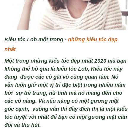
Kiểu tóc Lob một trong
-
những kiểu tóc đẹp
nhất
Một trong những kiểu tóc
đẹp
nhất
2020
mà bạn
không thể bỏ qua là kiểu tóc Lob, Kiểu tóc này
đang
được c
ác cô gái vô cùng quan tâm. Nó
v
ẫn lu
ôn gi
ữ
một
vị tr
í đ
ặc biệt
trong nhi
ều năm
bởi
s
ự trẻ trung, nữ t
ính mà nó mang đến cho
các cô nàng. Và nếu nàng có
một gương mặt
g
óc c
ạnh
,
vu
ông v
ắn th
ì đầy đích thị là một kiểu
tóc
tuyệt vời
nhất để bạn có một gương m
ặt
cân
đ
ối v
à thu hút.