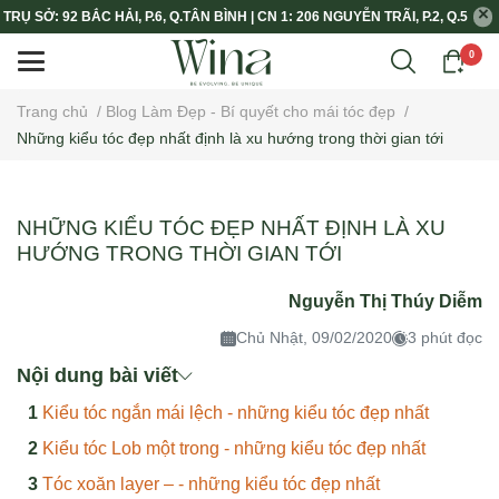
TRỤ SỞ: 92 BẮC HẢI, P.6, Q.TÂN BÌNH | CN 1: 206 NGUYỄN TRÃI, P.2, Q.5
0
Trang chủ
/
Blog Làm Đẹp - Bí quyết cho mái tóc đẹp
/
Những kiểu tóc đẹp nhất định là xu hướng trong thời gian tới
NHỮNG KIỂU TÓC ĐẸP NHẤT ĐỊNH LÀ XU
HƯỚNG TRONG THỜI GIAN TỚI
Nguyễn Thị Thúy Diễm
Chủ Nhật, 09/02/2020
3 phút đọc
Nội dung bài viết
Kiểu tóc ngắn mái lệch - những kiểu tóc đẹp nhất
Kiểu tóc Lob một trong - những kiểu tóc đẹp nhất
Tóc xoăn layer – - những kiểu tóc đẹp nhất