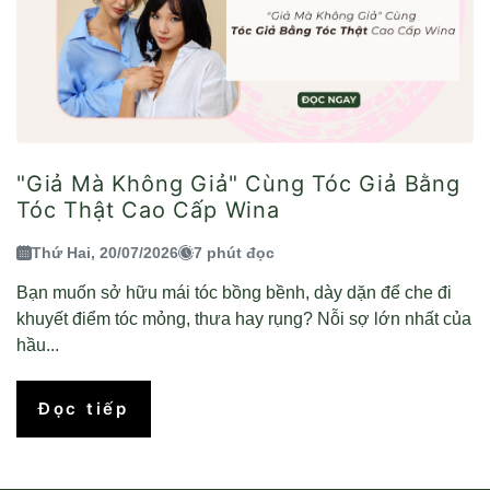
"Giả Mà Không Giả" Cùng Tóc Giả Bằng
Tóc Thật Cao Cấp Wina
Thứ Hai, 20/07/2026
7 phút đọc
Bạn muốn sở hữu mái tóc bồng bềnh, dày dặn để che đi
khuyết điểm tóc mỏng, thưa hay rụng? Nỗi sợ lớn nhất của
hầu...
Đọc tiếp