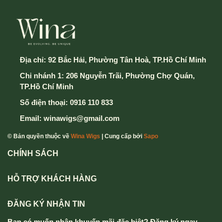
Địa chỉ:
92 Bắc Hải, Phường Tân Hoà, TP.Hồ Chí Minh
Chi nhánh 1: 206 Nguyễn Trãi, Phường Chợ Quán,
TP.Hồ Chí Minh
Số điện thoại:
0916 110 833
Email:
winawigs@gmail.com
© Bản quyền thuộc về
Wina Wigs
| Cung cấp bởi
Sapo
CHÍNH SÁCH
HỖ TRỢ KHÁCH HÀNG
ĐĂNG KÝ NHẬN TIN
Bạn có muốn nhận khuyến mãi đặc biệt? Đăng ký ngay.