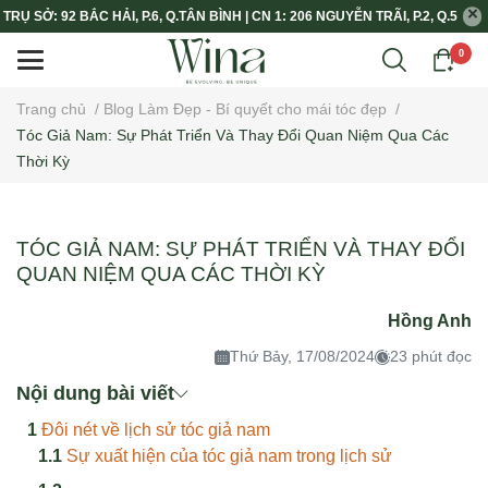
TRỤ SỞ: 92 BẮC HẢI, P.6, Q.TÂN BÌNH | CN 1: 206 NGUYỄN TRÃI, P.2, Q.5
0
Trang chủ
/
Blog Làm Đẹp - Bí quyết cho mái tóc đẹp
/
Tóc Giả Nam: Sự Phát Triển Và Thay Đổi Quan Niệm Qua Các
Thời Kỳ
TÓC GIẢ NAM: SỰ PHÁT TRIỂN VÀ THAY ĐỔI
QUAN NIỆM QUA CÁC THỜI KỲ
Hồng Anh
Thứ Bảy, 17/08/2024
23 phút đọc
Nội dung bài viết
Đôi nét về lịch sử tóc giả nam
Sự xuất hiện của tóc giả nam trong lịch sử