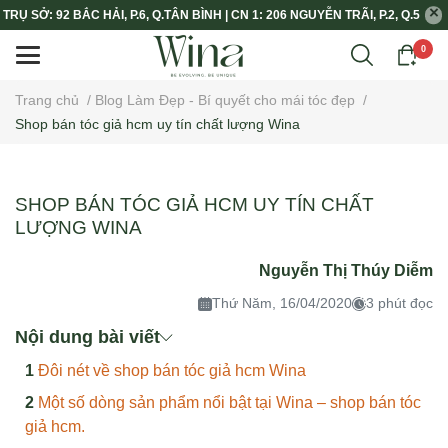
TRỤ SỞ: 92 BẮC HẢI, P.6, Q.TÂN BÌNH | CN 1: 206 NGUYỄN TRÃI, P.2, Q.5
0
Trang chủ
/
Blog Làm Đẹp - Bí quyết cho mái tóc đẹp
/
Shop bán tóc giả hcm uy tín chất lượng Wina
SHOP BÁN TÓC GIẢ HCM UY TÍN CHẤT
LƯỢNG WINA
Nguyễn Thị Thúy Diễm
Thứ Năm, 16/04/2020
3 phút đọc
Nội dung bài viết
Đôi nét về shop bán tóc giả hcm Wina
Một số dòng sản phẩm nổi bật tại Wina – shop bán tóc
giả hcm.