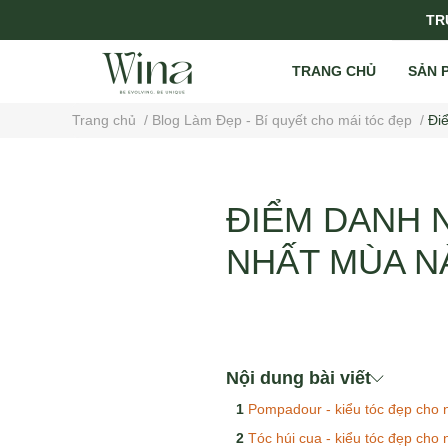
TRỤ
TRANG CHỦ
SẢN 
Trang chủ
/
Blog Làm Đẹp - Bí quyết cho mái tóc đẹp
/
Đi
ĐIỂM DANH 
NHẤT MÙA N
Nội dung bài viết
Pompadour - kiểu tóc đẹp cho
Tóc húi cua - kiểu tóc đẹp cho