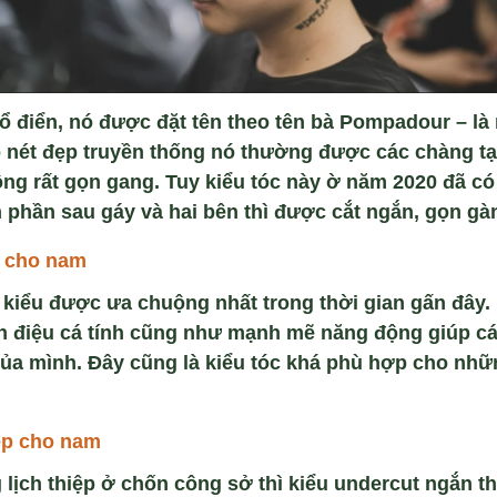
ổ điển, nó được đặt tên theo tên bà Pompadour – là
ó nét đẹp truyền thống nó thường được các chàng t
ng rất gọn gang. Tuy kiểu tóc này ờ năm 2020 đã có
n phần sau gáy và hai bên thì được cắt ngắn, gọn gà
p cho
nam
 kiểu được ưa chuộng nhất trong thời gian gấn đây. 
h điệu cá tính cũng như mạnh mẽ năng động giúp c
ủa mình. Đây cũng là kiểu tóc khá phù hợp cho nhữ
ẹp cho
nam
 lịch thiệp ở chốn công sở thì kiểu undercut ngắn 