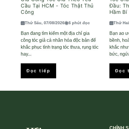
Cầu Tại HCM - Tóc Thật Thủ
Đầu: T
Công
Hầm Bí 
Thứ Sáu, 07/08/2026
6 phút đọc
Thứ Hai
Bạn đang tìm kiếm một địa chỉ gia
Bạn ao ư
công tóc giả cá nhân hóa độc bản để
bềnh, ho
khắc phục tình trạng tóc thưa, rụng tóc
khắc nhưn
hay...
bức, ngứa
Đọc tiếp
Đọc 
CHÍNH 