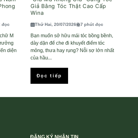
 Phong
Giả Bằng Tóc Thật Cao Cấp
Wina
t đọc
Thứ Hai, 20/07/2026
7 phút đọc
n chữ M
Bạn muốn sở hữu mái tóc bồng bềnh,
trưởng
dày dặn để che đi khuyết điểm tóc
ến diện
mỏng, thưa hay rụng? Nỗi sợ lớn nhất
của hầu...
Đọc tiếp
ĐĂNG KÝ NHẬN TIN