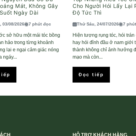
hoáng Mát, Không Gây
Cho Người Hói Lấy Lại
Suốt Ngày Dài
Độ Tức Thì
, 03/08/2026
7 phút đọc
Thứ Sáu, 24/07/2026
7 phú
ớc sở hữu một mái tóc bồng
Hiện tượng rụng tóc, hói trá
àn hảo trong từng khoảnh
hay hói đỉnh đầu ở nam giới 
g lại e ngại cảm giác nóng
thành không chỉ ảnh hưởng đ
 ngáy...
mạo mà còn...
tiếp
Đọc tiếp
SÁCH
HỖ TRỢ KHÁCH HÀNG