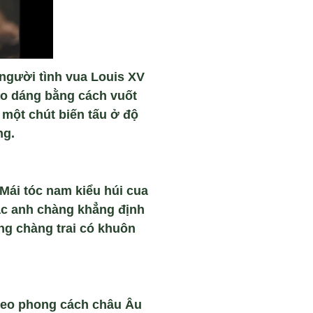
 người tình vua Louis XV
ạo dáng bằng cách vuốt
 một chút biến tấu ở độ
ng.
Mái tóc nam kiểu húi cua
ác anh chàng khẳng định
ng chàng trai có khuôn
theo phong cách châu Âu