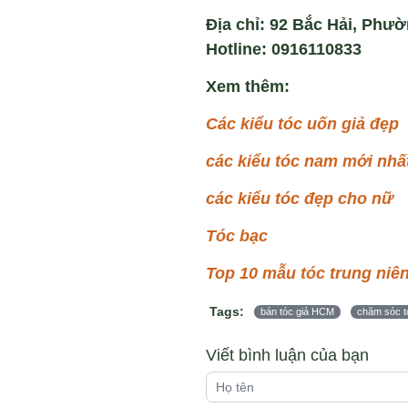
Địa chỉ: 92 Bắc Hải, Phườ
Hotline: 0916110833
Xem thêm:
Các kiểu tóc uốn giả đẹp
các kiểu tóc nam mới nhấ
các kiểu tóc đẹp cho nữ
Tóc bạc
Top 10 mẫu tóc trung niê
Tags:
bán tóc giả HCM
chăm sóc t
Viết bình luận của bạn