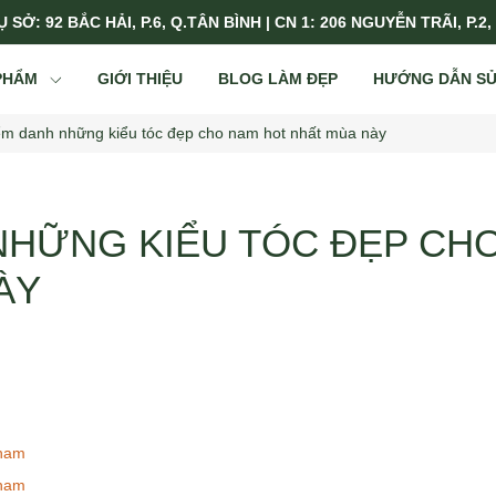
 SỞ: 92 BẮC HẢI, P.6, Q.TÂN BÌNH | CN 1: 206 NGUYỄN TRÃI, P.2,
PHẨM
GIỚI THIỆU
BLOG LÀM ĐẸP
HƯỚNG DẪN S
ểm danh những kiểu tóc đẹp cho nam hot nhất mùa này
NHỮNG KIỂU TÓC ĐẸP CH
ÀY
 nam
 nam