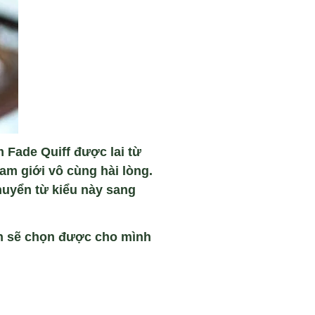
 Fade Quiff được lai từ
am giới vô cùng hài lòng.
huyển từ kiểu này sang
bạn sẽ chọn được cho mình