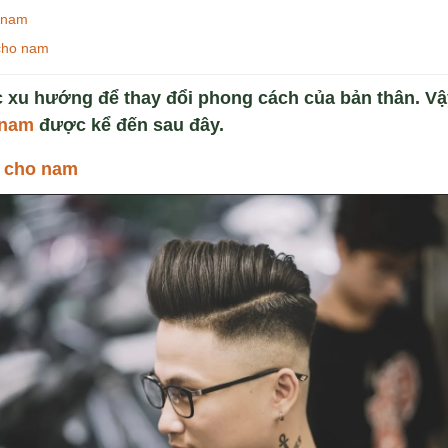
o nam
 cho nam
c xu hướng để thay đổi phong cách của bản thân. Vậ
nam
được kể đến sau đây.
p cho
nam