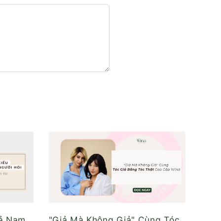
iả Nam
"Giả Mà Không Giả" Cùng Tóc