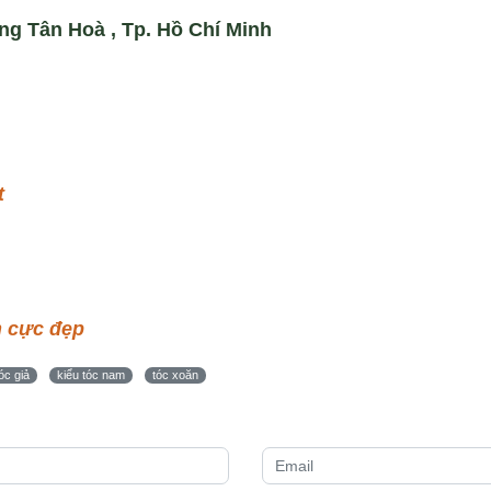
ng Tân Hoà , Tp. Hồ Chí Minh
t
n cực đẹp
óc giả
kiểu tóc nam
tóc xoăn