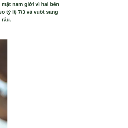
 mặt nam giới vì hai bên
o tỷ lệ 7/3 và vuốt sang
 râu.