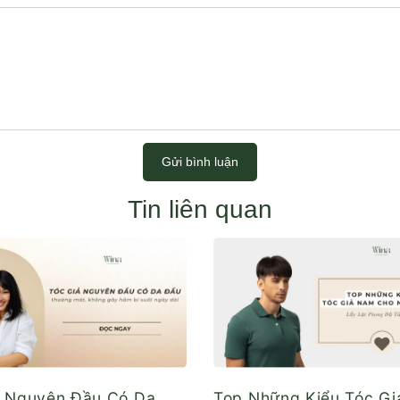
Gửi bình luận
Tin liên quan
ả Nguyên Đầu Có Da
Top Những Kiểu Tóc G