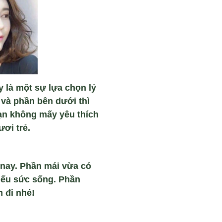
 là một sự lựa chọn lý
 và phần bên dưới thì
ạn không mấy yêu thích
ơi trẻ.
 nay. Phần mái vừa có
iếu sức sống. Phần
 đi nhé!