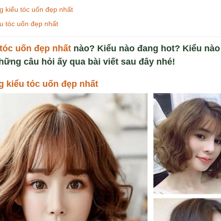
g kiểu tóc uốn đẹp nhất
ểu tóc uốn đẹp nhất
tóc u
ố
n đ
ẹ
p nh
ấ
t
nào? Kiểu nào đang hot? Kiểu nào
những câu hỏi ấy qua bài viết sau đây nhé!
g ki
ể
u tóc u
ố
n đ
ẹ
p nh
ấ
t