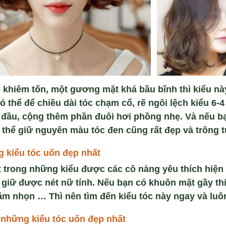
 khiêm tốn, một gương mặt khá bầu bĩnh thì kiểu này
 thể để chiều dài tóc chạm cổ, rẽ ngôi lệch kiểu 6-4
đầu, cộng thêm phần đuôi hơi phồng nhẹ. Và nếu b
 thể giữ nguyên màu tóc đen cũng rất đẹp và trông tư
g ki
ể
u tóc u
ố
n đ
ẹ
p nh
ấ
t
t trong những kiểu được các cô nàng yêu thích hiện
 giữ được nét nữ tính. Nếu bạn có khuôn mặt gầy th
m nhọn … Thì nên tìm đến kiểu tóc này ngay và luôn
-
nh
ữ
ng ki
ể
u tóc u
ố
n đ
ẹ
p nh
ấ
t