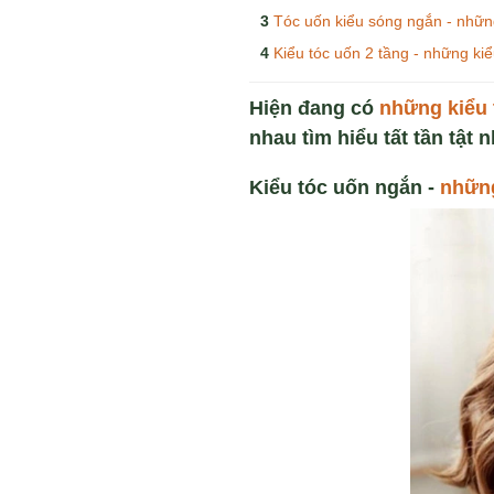
Tóc uốn kiểu sóng ngắn - nhữn
Kiểu tóc uốn 2 tầng - những ki
Hiện đang có
nh
ữ
ng ki
ể
u 
nhau tìm hiểu tất tần tật 
Kiểu tóc u
ố
n ng
ắn
-
nh
ữ
n