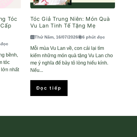
ng Tóc
Tóc Giả Trung Niên: Món Quà
 Cấp
Vu Lan Tinh Tế Tặng Mẹ
Thứ Năm, 16/07/2026
6 phút đọc
 đọc
Mỗi mùa Vu Lan về, con cái lại tìm
ng bềnh,
kiếm những món quà tặng Vu Lan cho
m tóc
mẹ ý nghĩa để bày tỏ lòng hiếu kính.
 lớn nhất
Nếu...
Đọc tiếp