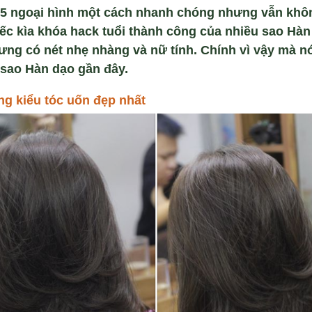
 F5 ngoại hình một cách nhanh chóng nhưng vẫn khôn
ếc kìa khóa hack tuổi thành công của nhiều sao Hàn n
ưng có nét nhẹ nhàng và nữ tính. Chính vì vậy mà nó
 sao Hàn dạo gần đây.
ng ki
ể
u tóc u
ố
n đ
ẹ
p nh
ấ
t