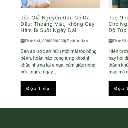
Tóc Giả Nguyên Đầu Có Da
Top Nh
Đầu: Thoáng Mát, Không Gây
Cho Ngư
Hầm Bí Suốt Ngày Dài
Độ Tức 
Thứ Hai, 03/08/2026
7 phút đọc
Thứ Sáu
Bạn ao ước sở hữu một mái tóc bồng
Hiện tượn
bềnh, hoàn hảo trong từng khoảnh
hay hói đ
khắc nhưng lại e ngại cảm giác nóng
thành kh
bức, ngứa ngáy...
mạo mà c
Đọc tiếp
Đọc 