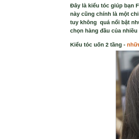
Đây là kiểu tóc giúp bạn
này cũng chính là một chi
tuy không quá nổi bật nh
chọn hàng đầu của nhiều
Kiểu tóc uố
n 2 t
ầng
-
nh
ữ