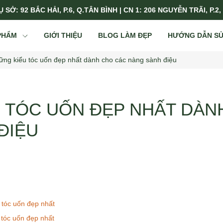
 SỞ: 92 BẮC HẢI, P.6, Q.TÂN BÌNH | CN 1: 206 NGUYỄN TRÃI, P.2,
PHẨM
GIỚI THIỆU
BLOG LÀM ĐẸP
HƯỚNG DẪN S
ững kiểu tóc uốn đẹp nhất dành cho các nàng sành điệu
 TÓC UỐN ĐẸP NHẤT DÀN
ĐIỆU
 tóc uốn đẹp nhất
 tóc uốn đẹp nhất