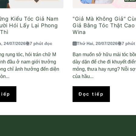
ững Kiểu Tóc Giả Nam
"Giả Mà Không Giả" Cù
ời Hói Lấy Lại Phong
Giả Bằng Tóc Thật Cao
Thì
Wina
, 24/07/2026
7 phút đọc
Thứ Hai, 20/07/2026
7 phút
g rụng tóc, hói trán chữ M
Bạn muốn sở hữu mái tóc bồ
ỉnh đầu ở nam giới trưởng
dày dặn để che đi khuyết điể
ông chỉ ảnh hưởng đến diện
mỏng, thưa hay rụng? Nỗi sợ
òn...
của hầu...
tiếp
Đọc tiếp