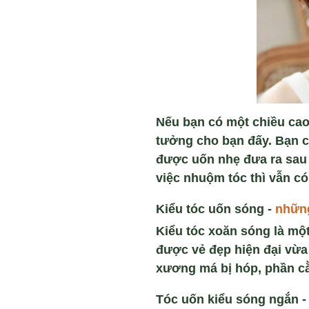
Nếu bạn có một chiều cao
tưởng cho bạn đấy. Bạn có
được uốn nhẹ đưa ra sau 
việc nhuộm tóc thì vẫn có
Kiểu tóc u
ố
n sóng -
nh
ữ
n
Kiểu tóc xoăn sóng là mộ
được vẻ đẹp hiện đại vừa
xương má bị hóp, phần cằ
Tóc uố
n ki
ể
u sóng ng
ắn