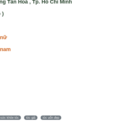
ng Tân Hoà , Tp. Hồ Chí Minh
 )
 nữ
o nam
sức khỏe tóc
tóc giả
tóc uốn đẹp