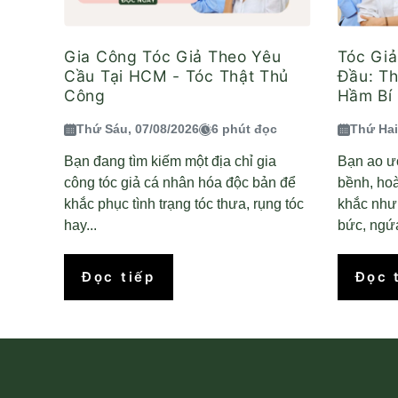
Gia Công Tóc Giả Theo Yêu
Tóc Gi
Cầu Tại HCM - Tóc Thật Thủ
Đầu: T
Công
Hầm Bí 
Thứ Sáu, 07/08/2026
6 phút đọc
Thứ Hai
Bạn đang tìm kiếm một địa chỉ gia
Bạn ao ư
công tóc giả cá nhân hóa độc bản để
bềnh, ho
khắc phục tình trạng tóc thưa, rụng tóc
khắc nhưn
hay...
bức, ngứa
Đọc tiếp
Đọc 