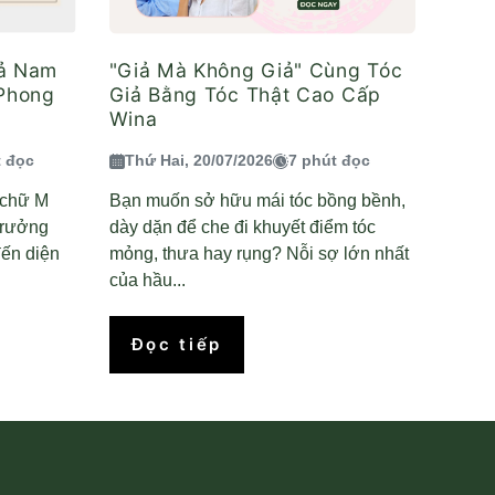
iả Nam
"Giả Mà Không Giả" Cùng Tóc
 Phong
Giả Bằng Tóc Thật Cao Cấp
Wina
t đọc
Thứ Hai, 20/07/2026
7 phút đọc
n chữ M
Bạn muốn sở hữu mái tóc bồng bềnh,
trưởng
dày dặn để che đi khuyết điểm tóc
ến diện
mỏng, thưa hay rụng? Nỗi sợ lớn nhất
của hầu...
Đọc tiếp