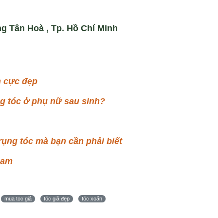
ng Tân Hoà , Tp. Hồ Chí Minh
n cực đẹp
g tóc ở phụ nữ sau sinh?
ụng tóc mà bạn cần phải biết
nam
mua toc giả
tóc giả đẹp
tóc xoăn