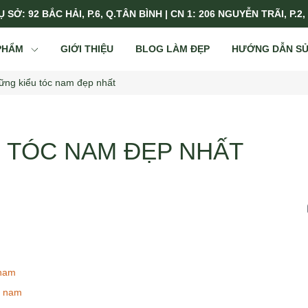
 SỞ: 92 BẮC HẢI, P.6, Q.TÂN BÌNH | CN 1: 206 NGUYỄN TRÃI, P.2,
PHẨM
GIỚI THIỆU
BLOG LÀM ĐẸP
HƯỚNG DẪN S
ững kiểu tóc nam đẹp nhất
 TÓC NAM ĐẸP NHẤT
 nam
u nam