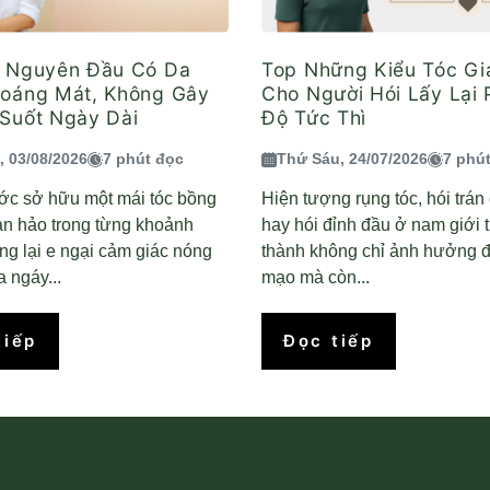
ả Nguyên Đầu Có Da
Top Những Kiểu Tóc G
hoáng Mát, Không Gây
Cho Người Hói Lấy Lại
Suốt Ngày Dài
Độ Tức Thì
, 03/08/2026
7 phút đọc
Thứ Sáu, 24/07/2026
7 phú
ớc sở hữu một mái tóc bồng
Hiện tượng rụng tóc, hói trá
àn hảo trong từng khoảnh
hay hói đỉnh đầu ở nam giới 
g lại e ngại cảm giác nóng
thành không chỉ ảnh hưởng đ
 ngáy...
mạo mà còn...
tiếp
Đọc tiếp