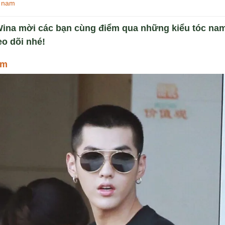
u nam
ina mời các bạn cùng điểm qua những kiểu tóc nam 
eo dõi nhé!
am