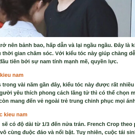
rở nên bảnh bao, hấp dẫn và lại ngầu ngầu. Đây l
 thời gian chăm sóc. Với kiểu tóc này giúp chàng d
ầu tiên bởi sự nam tính mạnh mẽ, quyền lực.
 kieu nam
s trong vài năm gần đây, kiểu tóc này được rất nhiều 
gười yêu thích phong cách lãng tử thì có thể chọn 
còn mang đến vẻ ngoài trẻ trung chinh phục mọi ánh
c kieu nam
 sẽ có độ dài từ 1/3 đến nửa trán. French Crop theo
vô cùng đuộc đáo và nổi bật. Tuy nhiên, cuộc tái si