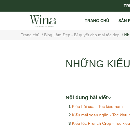
TRỤ
TRANG CHỦ
SẢN 
Trang chủ
/
Blog Làm Đẹp - Bí quyết cho mái tóc đẹp
/
Nh
NHỮNG KIỂU
Nội dung bài viết
Kiểu húi cua - Toc kieu nam
Kiểu mái xoăn ngắn - Toc kieu
Kiểu tóc French Crop - Toc kie