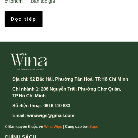
ở tphcm bán tóc giả
Đọc tiếp
Địa chỉ:
92 Bắc Hải, Phường Tân Hoà, TP.Hồ Chí Minh
Chi nhánh 1: 206 Nguyễn Trãi, Phường Chợ Quán,
TP.Hồ Chí Minh
Số điện thoại:
0916 110 833
Email:
winawigs@gmail.com
© Bản quyền thuộc về
Wina Wigs
| Cung cấp bởi
Sapo
CHÍNH SÁCH