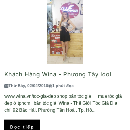
Khách Hàng Wina - Phương Tây Idol
Thứ Bảy, 02/04/2016
1 phút đọc
www.wina.vn/toc-gia-dep shop bán tóc giả mua tóc giả
đẹp ở tphcm bán tóc giả Wina - Thế Giới Tóc Giả Địa
chỉ: 92 Bắc Hải, Phường Tân Hoà , Tp. Hồ...
Đọc tiếp