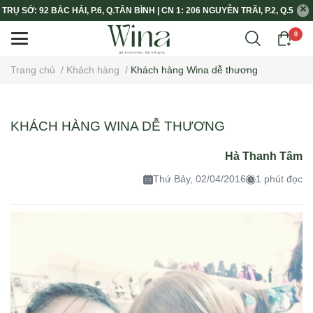
TRỤ SỞ: 92 BẮC HẢI, P.6, Q.TÂN BÌNH | CN 1: 206 NGUYỄN TRÃI, P.2, Q.5
0
Trang chủ
/
Khách hàng
/
Khách hàng Wina dễ thương
KHÁCH HÀNG WINA DỄ THƯƠNG
Hà Thanh Tâm
Thứ Bảy, 02/04/2016
1 phút đọc