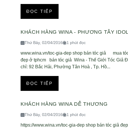
ĐỌC TIẾP
KHÁCH HÀNG WINA - PHƯƠNG TÂY IDO
Thứ Bảy, 02/04/2016
1 phút đọc
www.wina.vn/toc-gia-dep shop bán tóc giả mua tóc
đẹp ở tphcm bán tóc giả Wina - Thế Giới Tóc Giả Đ
chỉ: 92 Bắc Hải, Phường Tân Hoà , Tp. Hồ...
ĐỌC TIẾP
KHÁCH HÀNG WINA DỄ THƯƠNG
Thứ Bảy, 02/04/2016
1 phút đọc
https://www.wina.vn/toc-gia-dep shop bán tóc giả 