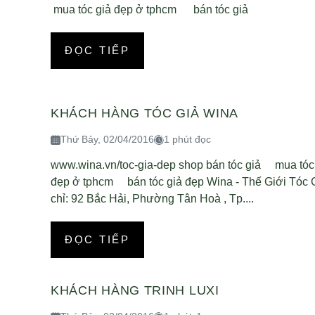
mua tóc giả đẹp ở tphcm bán tóc giả
ĐỌC TIẾP
KHÁCH HÀNG TÓC GIẢ WINA
Thứ Bảy, 02/04/2016
1 phút đọc
www.wina.vn/toc-gia-dep shop bán tóc giả mua tóc
đẹp ở tphcm bán tóc giả đẹp Wina - Thế Giới Tóc 
chỉ: 92 Bắc Hải, Phường Tân Hoà , Tp....
ĐỌC TIẾP
KHÁCH HÀNG TRINH LUXI