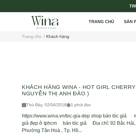
TRỤ
TRANG CHỦ
SẢN 
Trang chủ
/
Khách hàng
KHÁCH HÀNG WINA - HOT GIRL CHERRY
NGUYỄN THỊ ANH ĐÀO )
Thứ Bảy, 02/04/2016
1 phút đọc
https://www.wina.vn/toc-gia-dep shop bán tóc giả 
giả đẹp ở tphcm bán tóc giả Địa chỉ: 92 Bắc Hải,
Phường Tân Hoà , Tp. Hồ...