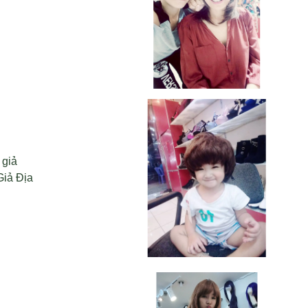
 giả
Giả Địa