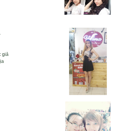
L
 giả
ịa
đẹp