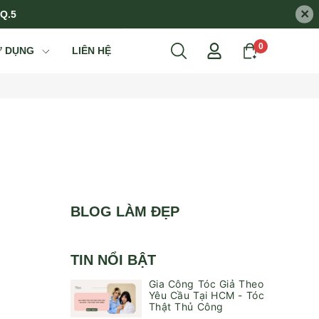
×
 Q.5
0
Ử DỤNG
LIÊN HỆ
BLOG LÀM ĐẸP
TIN NỔI BẬT
Gia Công Tóc Giả Theo
Yêu Cầu Tại HCM - Tóc
Thật Thủ Công