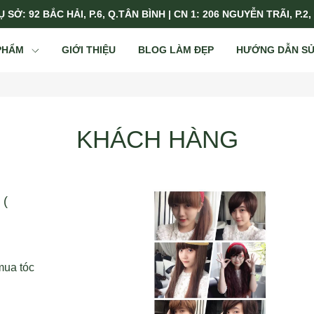
 SỞ: 92 BẮC HẢI, P.6, Q.TÂN BÌNH | CN 1: 206 NGUYỄN TRÃI, P.2,
PHẨM
GIỚI THIỆU
BLOG LÀM ĐẸP
HƯỚNG DẪN S
KHÁCH HÀNG
 (
mua tóc