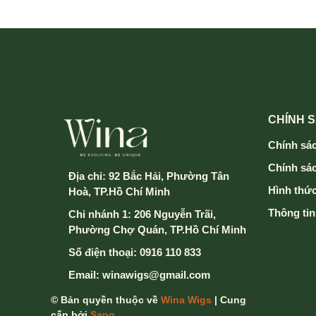
CHÍNH 
Chính sác
Chính sá
Địa chỉ:
92 Bắc Hải, Phường Tân
Hình thức
Hoà, TP.Hồ Chí Minh
Thông tin
Chi nhánh 1: 206 Nguyễn Trãi,
Phường Chợ Quán, TP.Hồ Chí Minh
Số điện thoại:
0916 110 833
Email:
winawigs@gmail.com
© Bản quyền thuộc về
Wina Wigs
| Cung
cấp bởi
Sapo