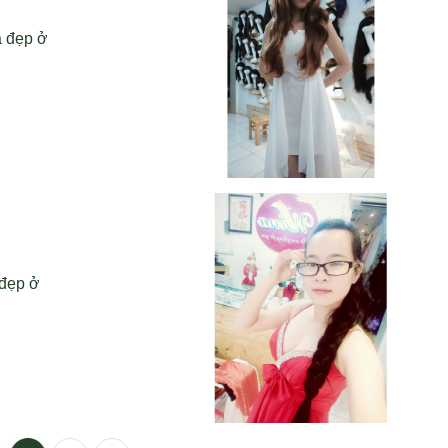
ả đẹp ở
 đẹp ở