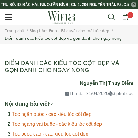
TRỤ SỞ: 92 BẮC HẢI, P.6, Q.TÂN BÌNH | CN 1: 206 NGUYỄN TRÃI, P.2, Q.5
0
Trang chủ
/
Blog Làm Đẹp - Bí quyết cho mái tóc đẹp
/
Điểm danh các kiểu tóc cột đẹp và gọn dành cho ngày nóng
ĐIỂM DANH CÁC KIỂU TÓC CỘT ĐẸP VÀ
GỌN DÀNH CHO NGÀY NÓNG
Nguyễn Thị Thúy Diễm
Thứ Ba, 21/04/2020
3 phút đọc
Nội dung bài viết
Tóc ngắn buộc - các kiểu tóc cột đẹp
Tóc ngang vai buộc - các kiểu tóc cột đẹp
Tóc buộc cao - các kiểu tóc cột đẹp