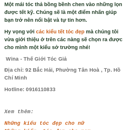
Một mái tóc thả bồng bềnh chen vào những lọn
được tết kỹ. Chúng sẽ là một điểm nhấn giúp
bạn trở nên nổi bật và tự tin hơn.
Hy vọng với
các ki
ểu tết t
óc đ
ẹp
mà chúng tôi
vừa giới thiệu ở trên các nàng sẽ chọn ra được
cho mình một kiểu sở trường nhé!
Wina - Thế Giới Tóc Giả
Địa chỉ: 92 Bắc Hải, Phường Tân Hoà , Tp. Hồ
Chí Minh
Hotline: 0916110833
Xem thêm:
Những kiểu tóc đẹp cho nữ