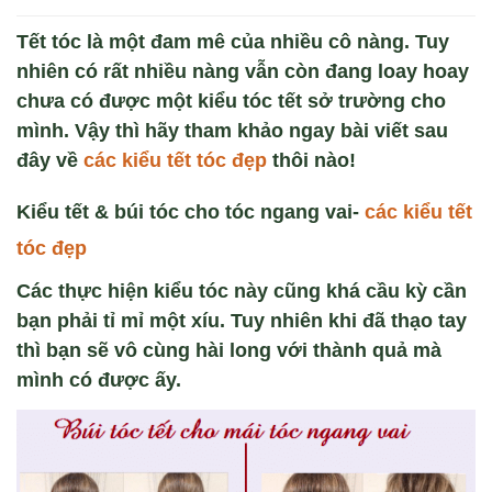
Tết tóc là một đam mê của nhiều cô nàng. Tuy
nhiên có rất nhiều nàng vẫn còn đang loay hoay
chưa có được một kiểu tóc tết sở trường cho
mình. Vậy thì hãy tham khảo ngay bài viết sau
đây về
các ki
ểu tết t
óc đ
ẹp
thôi nào!
Kiểu tết & búi tóc cho tóc ngang vai-
các kiểu tết
tóc đẹp
Các thực hiện kiểu tóc này cũng khá cầu kỳ cần
bạn phải tỉ mỉ một xíu. Tuy nhiên khi đã thạo tay
thì bạn sẽ vô cùng hài long với thành quả mà
mình có được ấy.