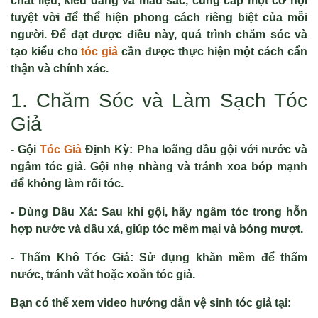
chất liệu, kiểu dáng và màu sắc, cung cấp một cơ hội
tuyệt vời để thể hiện phong cách riêng biệt của mỗi
người. Để đạt được điều này, quá trình chăm sóc và
tạo kiểu cho
tóc giả
cần được thực hiện một cách cẩn
thận và chính xác.
1. Chăm Sóc và Làm Sạch Tóc
Giả
- Gội
Tóc Giả
Định Kỳ: Pha loãng dầu gội với nước và
ngâm tóc giả. Gội nhẹ nhàng và tránh xoa bóp mạnh
để không làm rối tóc.
- Dùng Dầu Xả: Sau khi gội, hãy ngâm tóc trong hỗn
hợp nước và dầu xả, giúp tóc mềm mại và bóng mượt.
- Thấm Khô Tóc Giả: Sử dụng khăn mềm để thấm
nước, tránh vắt hoặc xoắn tóc giả.
Bạn có thể xem video hướng dẫn vệ sinh tóc giả tại: