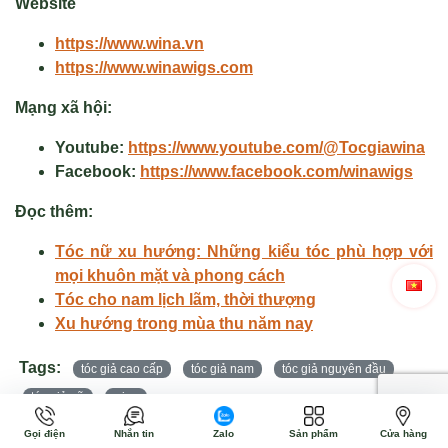
Website
https://www.wina.vn
https://www.winawigs.com
Mạng xã hội:
Youtube:
https://www.youtube.com/@Tocgiawina
Facebook:
https://www.facebook.com/winawigs
Đọc thêm:
Tóc nữ xu hướng: Những kiểu tóc phù hợp với
mọi khuôn mặt và phong cách
Tóc cho nam lịch lãm, thời thượng
Xu hướng trong mùa thu năm nay
Tags:
tóc giả cao cấp
tóc giả nam
tóc giả nguyên đầu
tóc giả nữ
wina
Gọi điện
Nhắn tin
Zalo
Sản phẩm
Cửa hàng