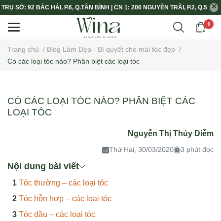
TRỤ SỞ: 92 BẮC HẢI, P.6, Q.TÂN BÌNH | CN 1: 206 NGUYỄN TRÃI, P.2, Q.5
0
Trang chủ
/
Blog Làm Đẹp - Bí quyết cho mái tóc đẹp
/
Có các loại tóc nào? Phân biệt các loại tóc
CÓ CÁC LOẠI TÓC NÀO? PHÂN BIỆT CÁC
LOẠI TÓC
Nguyễn Thị Thúy Diễm
Thứ Hai, 30/03/2020
3 phút đọc
Nội dung bài viết
Tóc thường – các loại tóc
Tóc hỗn hợp – các loại tóc
Tóc dầu – các loại tóc