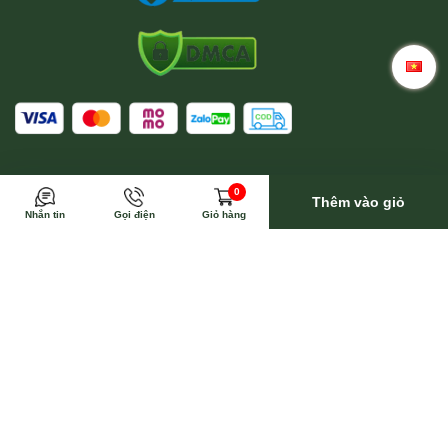
Trong trường hợp này Wina sẽ toàn bộ trả phí vận
0
chuyển
Thêm vào giỏ
Nhắn tin
Gọi điện
Giỏ hàng