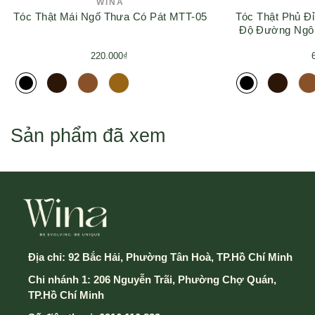
2. Vào giỏ hàng
WINA
Tóc Thật Mái Ngố Thưa Có Pát MTT-05
Tóc Thật Phủ Đ
Trong trường hợp này khách hàng sẽ trả phí vận
Độ Đường Ngô
chuyển từ 25.000 VND (HCM) - 45.000 VND (Các tỉnh
220.000₫
khác)
3. Điều chỉnh số lượng và đặt hàng
4. Đăng nhập - đăng ký tài khoản hoặc mua không cần
Sản phẩm đã xem
tài khoản
5. Điền thông tin và chọn hình thức thành toán & vận
chuyển
Địa chỉ:
92 Bắc Hải, Phường Tân Hoà, TP.Hồ Chí Minh
Chi nhánh 1: 206 Nguyễn Trãi, Phường Chợ Quán,
6. Cuối cùng chọn nút Xác Nhận Gửi Đơn hàng để
TP.Hồ Chí Minh
hoàn thành