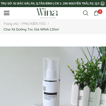
TRỤ SỞ: 92 BẮC HẢI, P.6, Q.TÂN BÌNH | CN 1: 206 NGUYỄN TRÃI, P.2, Q.5
0
Trang chủ
/
PHỤ KIỆN TÓC
/
Chai Xịt Dưỡng Tóc Giả WINA 120ml