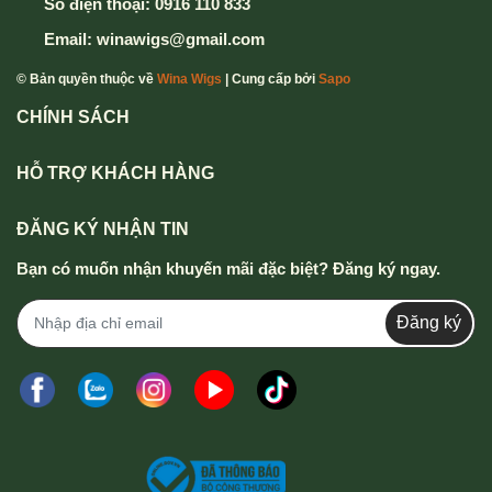
Số điện thoại:
0916 110 833
Mọi thông tin chi tiết thắc mắc xin vui lòng liên hệ
Email:
winawigs@gmail.com
hotline
0916 110 833 - 0357 833 699
.
© Bản quyền thuộc về
Wina Wigs
| Cung cấp bởi
Sapo
CHÍNH SÁCH
HỖ TRỢ KHÁCH HÀNG
ĐĂNG KÝ NHẬN TIN
Bạn có muốn nhận khuyến mãi đặc biệt? Đăng ký ngay.
Đăng ký