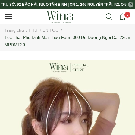
TRỤ SỞ: 92 BẮC HẢI, P.6, Q.TÂN BÌNH | CN 1: 206 NGUYỄN TRÃI, P.2, Q.5
0
Trang chủ
/
PHỤ KIỆN TÓC
/
Tóc Thật Phủ Đỉnh Mái Thưa Form 360 Độ Đường Ngôi Dài 22cm
MPDMT20