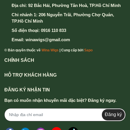
Địa chỉ:
92 Bắc Hải, Phường Tân Hoà, TP.Hồ Chí Minh
Chi nhánh 1: 206 Nguyễn Trãi, Phường Chợ Quán,
6. Cuối cùng chọn nút Xác Nhận Gửi Đơn hàng để
TP.Hồ Chí Minh
hoàn thành
Số điện thoại:
0916 110 833
Mọi thông tin chi tiết thắc mắc xin vui lòng liên hệ
Email:
winawigs@gmail.com
hotline
0916 110 833 - 0357 833 699
.
© Bản quyền thuộc về
Wina Wigs
| Cung cấp bởi
Sapo
CHÍNH SÁCH
HỖ TRỢ KHÁCH HÀNG
ĐĂNG KÝ NHẬN TIN
Bạn có muốn nhận khuyến mãi đặc biệt? Đăng ký ngay.
Đăng ký