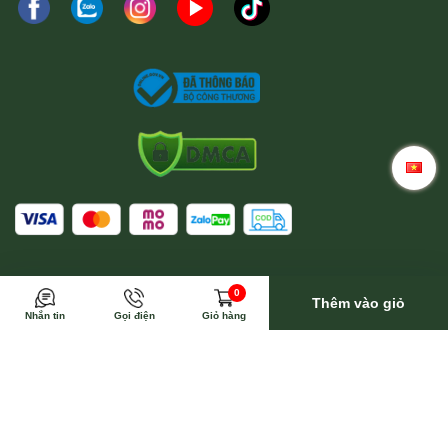
Trong trường hợp này Wina sẽ toàn bộ trả phí vận
0
chuyển
Thêm vào giỏ
Nhắn tin
Gọi điện
Giỏ hàng