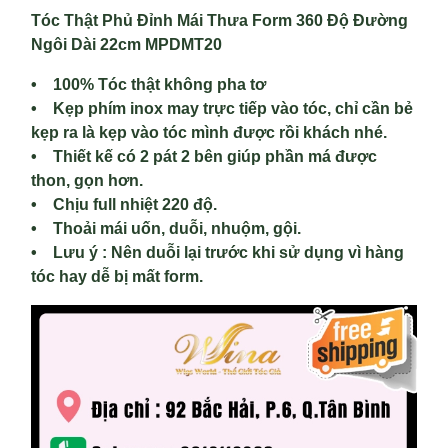
Tóc Thật Phủ Đỉnh Mái Thưa Form 360 Độ Đường
Ngôi Dài 22cm MPDMT20
• 100% Tóc thật không pha tơ
• Kẹp phím inox may trực tiếp vào tóc, chỉ cần bẻ
kẹp ra là kẹp vào tóc mình được rồi khách nhé.
• Thiết kế có 2 pát 2 bên giúp phần má được
thon, gọn hơn.
• Chịu full nhiệt 220 độ.
• Thoải mái uốn, duỗi, nhuộm, gội.
• Lưu ý : Nên duỗi lại trước khi sử dụng vì hàng
tóc hay dễ bị mất form.