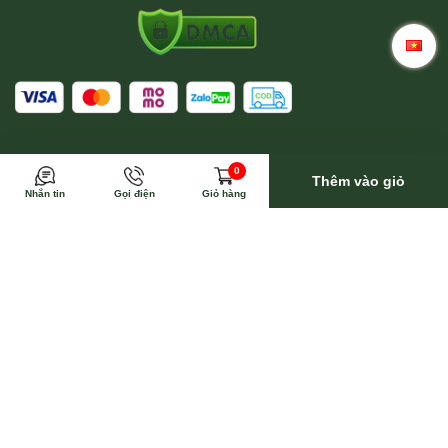
Trong trường hợp này Wina sẽ toàn bộ trả phí vận
0
chuyển
Thêm vào giỏ
Nhắn tin
Gọi điện
Giỏ hàng