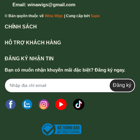
Email:
winawigs@gmail.com
hotline
0916 110 833 - 0357 833 699
.
© Bản quyền thuộc về
Wina Wigs
| Cung cấp bởi
Sapo
CHÍNH SÁCH
HỖ TRỢ KHÁCH HÀNG
ĐĂNG KÝ NHẬN TIN
Bạn có muốn nhận khuyến mãi đặc biệt? Đăng ký ngay.
Đăng ký