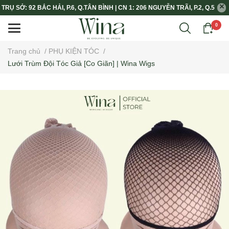
TRỤ SỞ: 92 BẮC HẢI, P.6, Q.TÂN BÌNH | CN 1: 206 NGUYỄN TRÃI, P.2, Q.5
0
Trang chủ
/
PHỤ KIỆN TÓC
/
Lưới Trùm Đội Tóc Giả [Co Giãn] | Wina Wigs