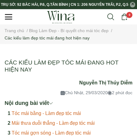
TRỤ SỞ: 92 BẮC HẢI, P.6, Q.TÂN BÌNH | CN 1: 206 NGUYỄN TRÃI, P.2, Q.5
0
Trang chủ
/
Blog Làm Đẹp - Bí quyết cho mái tóc đẹp
/
Các kiểu làm đẹp tóc mái đang hot hiện nay
CÁC KIỂU LÀM ĐẸP TÓC MÁI ĐANG HOT
HIỆN NAY
Nguyễn Thị Thúy Diễm
Chủ Nhật, 29/03/2020
2 phút đọc
Nội dung bài viết
Tóc mái bằng - Làm đẹp tóc mái
Mái thưa duỗi thẳng - Làm đẹp tóc mái
Tóc mái gợn sóng - Làm đẹp tóc mái