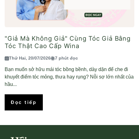
"Giả Mà Không Giả" Cùng Tóc Giả Bằng
Tóc Thật Cao Cấp Wina
Thứ Hai, 20/07/2026
7 phút đọc
Bạn muốn sở hữu mái tóc bồng bềnh, dày dặn để che đi
khuyết điểm tóc mỏng, thưa hay rụng? Nỗi sợ lớn nhất của
hầu...
Đọc tiếp