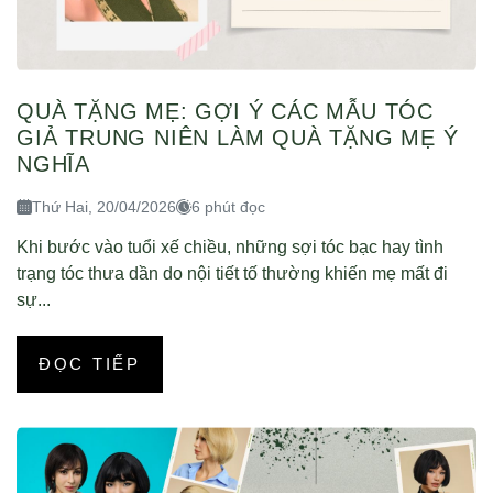
QUÀ TẶNG MẸ: GỢI Ý CÁC MẪU TÓC
GIẢ TRUNG NIÊN LÀM QUÀ TẶNG MẸ Ý
NGHĨA
Thứ Hai, 20/04/2026
6 phút đọc
Khi bước vào tuổi xế chiều, những sợi tóc bạc hay tình
trạng tóc thưa dần do nội tiết tố thường khiến mẹ mất đi
sự...
ĐỌC TIẾP