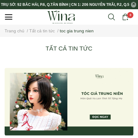
TRỤ SỞ: 92 BẮC HẢI, P.6, Q.TÂN BÌNH | CN 1: 206 NGUYỄN TRÃI, P.2, Q.5
0
Trang chủ
/
Tất cả tin tức
/
toc gia trung nien
TẤT CẢ TIN TỨC