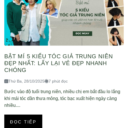
BẬT MÍ 5 KIỂU TÓC GIẢ TRUNG NIÊN
ĐẸP NHẤT: LẤY LẠI VẺ ĐẸP NHANH
CHÓNG
Thứ Ba, 28/10/2025
7 phút đọc
Bước vào độ tuổi trung niên, nhiều chị em bắt đầu lo lắng
khi mái tóc dần thưa mỏng, tóc bạc xuất hiện ngày càng
nhiều....
ĐỌC TIẾP