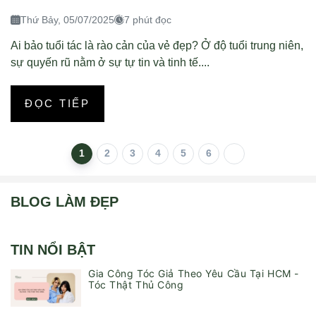
Thứ Bảy, 05/07/2025
7 phút đọc
Ai bảo tuổi tác là rào cản của vẻ đẹp? Ở độ tuổi trung niên,
sự quyến rũ nằm ở sự tự tin và tinh tế....
ĐỌC TIẾP
1
2
3
4
5
6
BLOG LÀM ĐẸP
TIN NỔI BẬT
Gia Công Tóc Giả Theo Yêu Cầu Tại HCM -
Tóc Thật Thủ Công