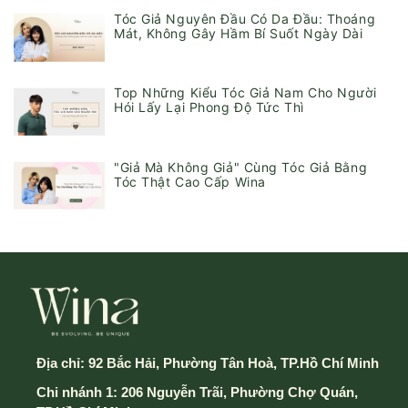
Tóc Giả Nguyên Đầu Có Da Đầu: Thoáng
Mát, Không Gây Hầm Bí Suốt Ngày Dài
Top Những Kiểu Tóc Giả Nam Cho Người
Hói Lấy Lại Phong Độ Tức Thì
"Giả Mà Không Giả" Cùng Tóc Giả Bằng
Tóc Thật Cao Cấp Wina
Địa chỉ:
92 Bắc Hải, Phường Tân Hoà, TP.Hồ Chí Minh
Chi nhánh 1: 206 Nguyễn Trãi, Phường Chợ Quán,