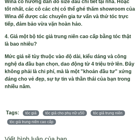
Wina có hướng dẫn đo size đầu chi tiết tại nhà. Hoặc
tốt nhất, các cô các chị có thể ghé thăm showroom của
Wina để được các chuyên gia tư vấn và thử tóc trực
tiếp, đảm bảo vừa vặn hoàn hảo.
4. Giá một bộ tóc giả trung niên cao cấp bằng tóc thật
là bao nhiêu?
Mức giá sẽ tùy thuộc vào độ dài, kiểu dáng và công
nghệ da đầu bạn chọn, dao động từ 4 triệu trở lên. Đây
không phải là chi phí, mà là một "khoản đầu tư" xứng
đáng cho vẻ đẹp, sự tự tin và thần thái của bạn trong
nhiều năm.
Tags:
tóc giả
tóc giả cho phụ nữ u50
tóc giả trung niên
tóc giả trung niên cao cấp
Viết bình luận của bạn