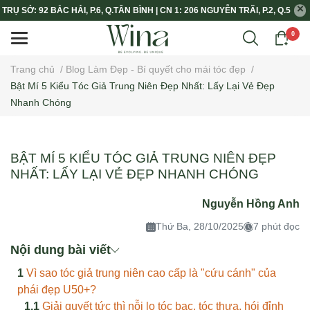
TRỤ SỞ: 92 BẮC HẢI, P.6, Q.TÂN BÌNH | CN 1: 206 NGUYỄN TRÃI, P.2, Q.5
0
Trang chủ
/
Blog Làm Đẹp - Bí quyết cho mái tóc đẹp
/
Bật Mí 5 Kiểu Tóc Giả Trung Niên Đẹp Nhất: Lấy Lại Vẻ Đẹp
Nhanh Chóng
BẬT MÍ 5 KIỂU TÓC GIẢ TRUNG NIÊN ĐẸP
NHẤT: LẤY LẠI VẺ ĐẸP NHANH CHÓNG
Nguyễn Hồng Anh
Thứ Ba, 28/10/2025
7 phút đọc
Nội dung bài viết
Vì sao tóc giả trung niên cao cấp là "cứu cánh" của
phái đẹp U50+?
Giải quyết tức thì nỗi lo tóc bạc, tóc thưa, hói đỉnh