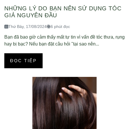
NHỮNG LÝ DO BẠN NÊN SỬ DỤNG TÓC
GIẢ NGUYÊN ĐẦU
Thứ Bảy, 17/08/2024
6 phút đọc
Bạn đã bao giờ cảm thấy mất tự tin vì vấn đề tóc thưa, rụng
hay bị bạc? Nếu bạn đặt câu hỏi "tại sao nên...
ĐỌC TIẾP