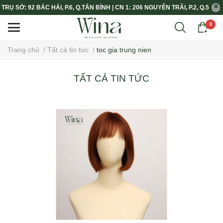
TRỤ SỞ: 92 BẮC HẢI, P.6, Q.TÂN BÌNH | CN 1: 206 NGUYỄN TRÃI, P.2, Q.5
0
Trang chủ
/
Tất cả tin tức
/
toc gia trung nien
TẤT CẢ TIN TỨC