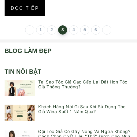
ĐỌC TIẾP
1
2
3
4
5
6
BLOG LÀM ĐẸP
TIN NỔI BẬT
Tại Sao Tóc Giả Cao Cấp Lại Đắt Hơn Tóc
Giả Thông Thường?
Khách Hàng Nói Gì Sau Khi Sử Dụng Tóc
Giả Wina Suốt 1 Năm Qua?
Đội Tóc Giả Có Gây Nóng Và Ngứa Không?
Cách Chọn Chất Liệu "Thở" Được Cho Mùa