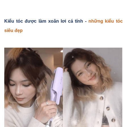
Ki
ể
u tóc đư
ợ
c làm xoăn lơi cá tính -
những kiểu tóc
siêu đẹp