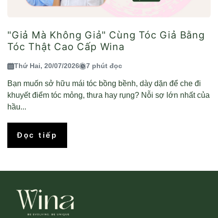
"Giả Mà Không Giả" Cùng Tóc Giả Bằng
Tóc Thật Cao Cấp Wina
Thứ Hai, 20/07/2026
7 phút đọc
Bạn muốn sở hữu mái tóc bồng bềnh, dày dặn để che đi
khuyết điểm tóc mỏng, thưa hay rụng? Nỗi sợ lớn nhất của
hầu...
Đọc tiếp