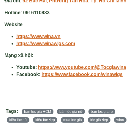
Địa chỉ:
92 Bắc Hải, Phường Tân Hoà, Tp. Hồ Chí Minh
Hotline:
0916110833
Website
https://www.wina.vn
https://www.winawigs.com
Mạng xã hội:
Youtube:
https://www.youtube.com/@Tocgiawina
Facebook:
https://www.facebook.com/winawigs
Tags:
bán tóc giả HCM
bán tóc giả nữ
ban toc gia re
kiểu tóc nữ
kiểu tóc đẹp
mua toc giả
tóc giả đẹp
wina