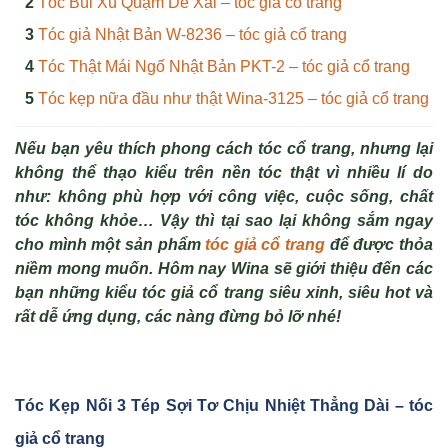
Tóc Búi Xù Quặm Dễ Xài – tóc giả cổ trang
Tóc giả Nhật Bản W-8236 – tóc giả cổ trang
Tóc Thật Mái Ngố Nhật Bản PKT-2 – tóc giả cổ trang
Tóc kẹp nữa đầu như thật Wina-3125 – tóc giả cổ trang
Nếu bạn yêu thích phong cách tóc cổ trang, nhưng lại
không thể thạo kiểu trên nền tóc thật vì nhiều lí do
như: không phù hợp với công việc, cuộc sống, chất
tóc không khỏe… Vậy thì tại sao lại không sắm ngay
cho mình một sản phẩm
tóc giả cổ trang
để được thỏa
niềm mong muốn. Hôm nay Wina sẽ giới thiệu đến các
bạn những kiểu tóc giả cổ trang siêu xinh, siêu hot và
rất dễ ứng dụng, các nàng đừng bỏ lỡ nhé!
Tóc K
ẹp Nối 3 Tép S
ợi Tơ Chịu Nhiệt Thẳng Dài – tóc
giả cổ trang