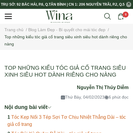
TRỤ SỞ: 92 BẮC HẢI, P.6, Q.TÂN BÌNH | CN 1: 206 NGUYỄN TRÃI, P.2, Q.5
0
Trang chủ
/
Blog Làm Đẹp - Bí quyết cho mái tóc đẹp
/
Top những kiểu tóc giả cổ trang siêu xinh siêu hot dành riêng cho
nàng
TOP NHỮNG KIỂU TÓC GIẢ CỔ TRANG SIÊU
XINH SIÊU HOT DÀNH RIÊNG CHO NÀNG
Nguyễn Thị Thúy Diễm
Thứ Bảy, 04/02/2023
6 phút đọc
Nội dung bài viết
Tóc Kẹp Nối 3 Tép Sợi Tơ Chịu Nhiệt Thẳng Dài – tóc
giả cổ trang