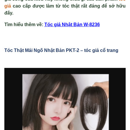
giả
cao cấp được làm từ tóc thật rất đáng để sở hữu
đấy.
Tìm hiểu thêm v
ề
:
Tóc gi
ả Nhật Bản W-8236
Tóc Th
ật Mái Ng
ố Nhật Bản PKT-2 – tóc giả cổ trang