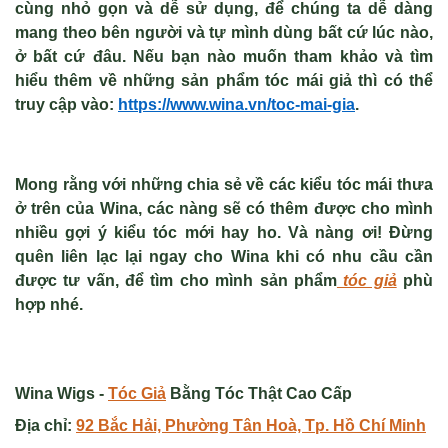
cùng nhỏ gọn và dễ sử dụng, để chúng ta dễ dàng
mang theo bên người và tự mình dùng bất cứ lúc nào,
ở bất cứ đâu. Nếu bạn nào muốn tham khảo và tìm
hiểu thêm về những sản phẩm tóc mái giả thì có thể
truy cập vào:
https://www.wina.vn/toc-mai-gia
.
Mong rằng với những chia sẻ về
các kiểu tóc mái thưa
ở trên của Wina, các nàng sẽ có thêm được cho mình
nhiều gợi ý kiểu tóc mới hay ho. Và nàng ơi! Đừng
quên liên lạc lại ngay cho Wina khi có nhu cầu cần
được tư vấn, để tìm cho mình sản phẩm
tóc giả
phù
hợp nhé.
Wina Wigs -
Tóc Giả
Bằng Tóc Thật Cao Cấp
Địa chỉ:
92 Bắc Hải, Phường Tân Hoà, Tp. Hồ Chí Minh