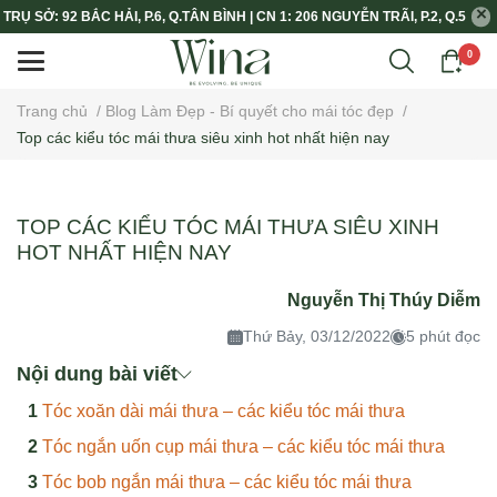
TRỤ SỞ: 92 BẮC HẢI, P.6, Q.TÂN BÌNH | CN 1: 206 NGUYỄN TRÃI, P.2, Q.5
0
Trang chủ
/
Blog Làm Đẹp - Bí quyết cho mái tóc đẹp
/
Top các kiểu tóc mái thưa siêu xinh hot nhất hiện nay
TOP CÁC KIỂU TÓC MÁI THƯA SIÊU XINH
HOT NHẤT HIỆN NAY
Nguyễn Thị Thúy Diễm
Thứ Bảy, 03/12/2022
5 phút đọc
Nội dung bài viết
Tóc xoăn dài mái thưa – các kiểu tóc mái thưa
Tóc ngắn uốn cụp mái thưa – các kiểu tóc mái thưa
Tóc bob ngắn mái thưa – các kiểu tóc mái thưa