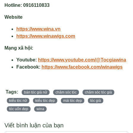
Hotline:
0916110833
Website
https://www.wina.vn
https://www.winawigs.com
Mạng xã hội:
Youtube:
https://www.youtube.com/@Tocgiawina
Facebook:
https://www.facebook.com/winawigs
Tags:
bán tóc giả nữ
chăm sóc tóc
chăm sóc tóc giả
kiểu tóc nữ
kiểu tóc đẹp
mái tóc đẹp
tóc giả
tóc uốn đẹp
wina
Viết bình luận của bạn