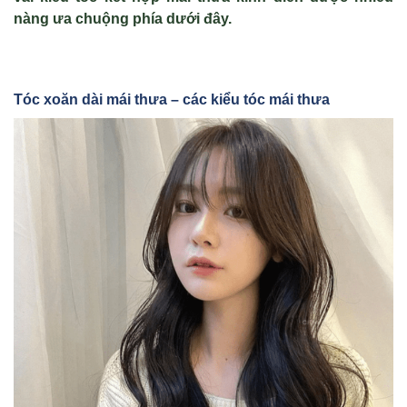
nàng ưa chuộng phía dưới đây.
Tóc xoăn dài mái thưa – các kiểu tóc mái thưa