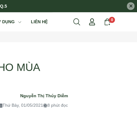
×
 Q.5
0
Ử DỤNG
LIÊN HỆ
CHO MÙA
Nguyễn Thị Thúy Diễm
Thứ Bảy, 01/05/2021
8 phút đọc