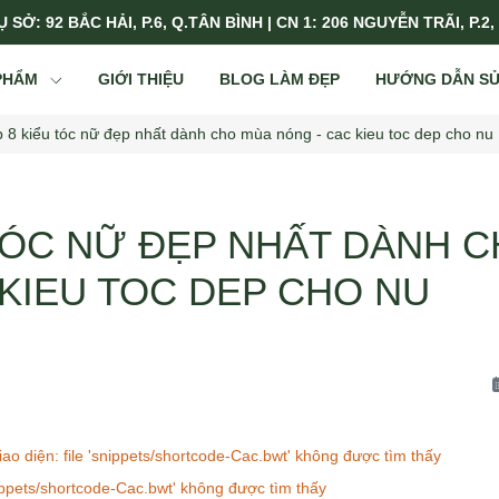
 SỞ: 92 BẮC HẢI, P.6, Q.TÂN BÌNH | CN 1: 206 NGUYỄN TRÃI, P.2,
PHẨM
GIỚI THIỆU
BLOG LÀM ĐẸP
HƯỚNG DẪN S
 8 kiểu tóc nữ đẹp nhất dành cho mùa nóng - cac kieu toc dep cho nu
 TÓC NỮ ĐẸP NHẤT DÀNH 
 KIEU TOC DEP CHO NU
ao diện: file 'snippets/shortcode-Cac.bwt' không được tìm thấy
snippets/shortcode-Cac.bwt' không được tìm thấy