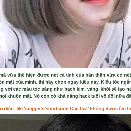
mà v
ừa thể hiện được n
ét cá tính c
ủa bản th
ân v
ừa c
ó né
ôn m
ặt của m
ình, thì hãy ch
ọn ngay kiểu n
ày. Ki
ểu t
óc ng
ắ
g v
ới c
ác màu tóc sáng như b
ạch kim, v
àng, khói s
ẽ tạo n
mọi khu
ôn m
ặt. N
ó còn có kh
ả năng hack tuổi v
ô đ
ối nữa đấ
ao diện: file 'snippets/shortcode-Cac.bwt' không được tìm t