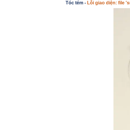
Tóc tém -
Lỗi giao diện: file