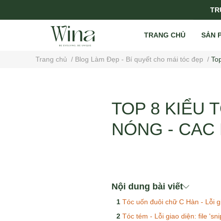
TRỤ
TRANG CHỦ
SẢN 
Trang chủ
/
Blog Làm Đẹp - Bí quyết cho mái tóc đẹp
/
Top
TOP 8 KIỂU
NÓNG - CAC
Nội dung bài viết
Tóc uốn đuôi chữ C Hàn - Lỗi gi
Tóc tém - Lỗi giao diện: file '