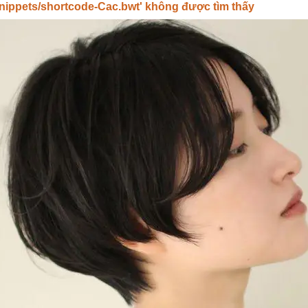
 'snippets/shortcode-Cac.bwt' không được tìm thấy