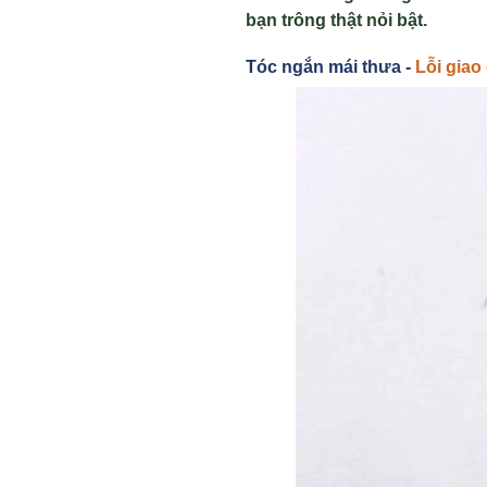
bạn tr
ông th
ật nỏi bật.
Tóc ng
ắn mái thưa -
Lỗi giao