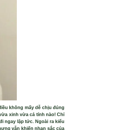
điều kh
ông m
ấy dễ chịu đ
úng
vừa xinh vừa c
á tính nào! Ch
ỉ
đi ngay lập tức. Ngo
ài ra ki
ểu
hưng v
ẫn khiến nhan sắc của