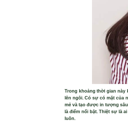
Trong khoảng thời gian n
ày 
lên ngôi. Có s
ự c
ó m
ặt của 
mẻ v
à t
ạo được in tượng s
âu
là đi
ểm nổi bật. Thiệt sự l
à a
luôn.