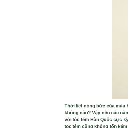
Thời tiết n
óng b
ức của m
ùa 
không nào? V
ậy n
ên các nà
với t
óc tém Hàn Qu
ốc cực kỳ
toc t
ém cũng không t
ốn k
ém 