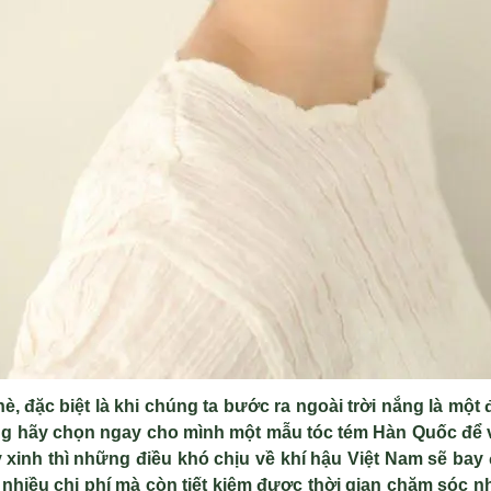
hè, đ
ặc biệt l
à khi chúng ta bư
ớc ra ngo
ài tr
ời nắng l
à m
ột 
ng hãy ch
ọn ngay cho m
ình m
ột mẫu t
óc tém Hàn Qu
ốc để 
 xinh th
ì nh
ững điều kh
ó ch
ịu về kh
í h
ậu Việt Nam sẽ bay 
nhi
ều chi ph
í mà còn ti
ết kiệm được thời gian chăm s
óc n