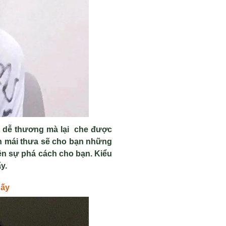
t d
ễ thương m
à l
ại che được
n m
ái thưa s
ẽ cho bạn những
ên s
ự ph
á cách cho b
ạn. Kiểu
y.
hấy