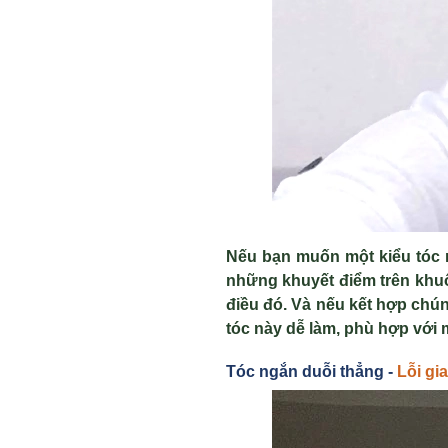
N
ếu bạn muốn một kiểu t
óc 
những khuyết điểm tr
ên khu
điều đ
ó. Và n
ếu kết hợp ch
ún
t
óc này d
ễ l
àm, phù h
ợp với 
Tóc ng
ắn duỗi thẳng -
Lỗi gi