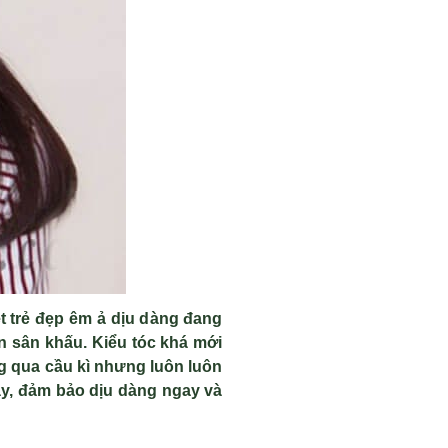
t tr
ẻ đẹp
êm
ả dịu d
àng đang
ên sân kh
ấu. Kiểu t
óc khá m
ới
g qua c
ầu k
ì nhưng luôn luôn
y, đ
ảm bảo dịu d
àng ngay và