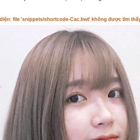
 diện: file 'snippets/shortcode-Cac.bwt' không được tìm thấ