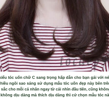
ki
ểu t
óc u
ốn chữ C sang trọng hấp dẫn cho bạn g
ái v
ới n
é
nhiều ng
ôi sao sáng s
ử dụng mẫu t
óc u
ốn đẹp n
ày bên tr
 s
ắc cho mỗi c
á nhân ngay t
ừ c
ái nhìn đ
ầu ti
ên, cũng khôn
i không d
ịu d
àng mà thích d
ịu d
àng thì c
ứ chọn mẫu t
óc nà