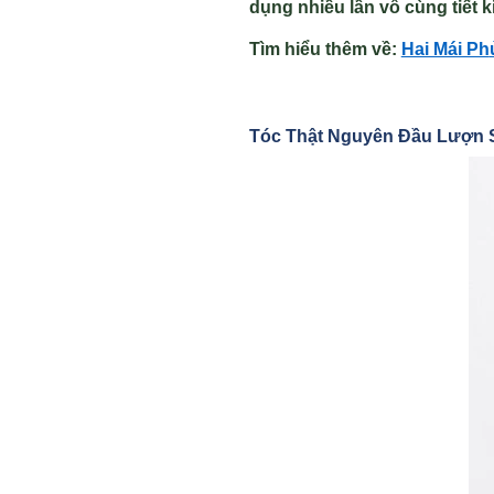
dụng nhiều lần vô cùng tiết k
Tìm hiểu thêm v
ề
:
Hai Mái Ph
Tóc Th
ật Nguyên Đ
ầu Lượn 