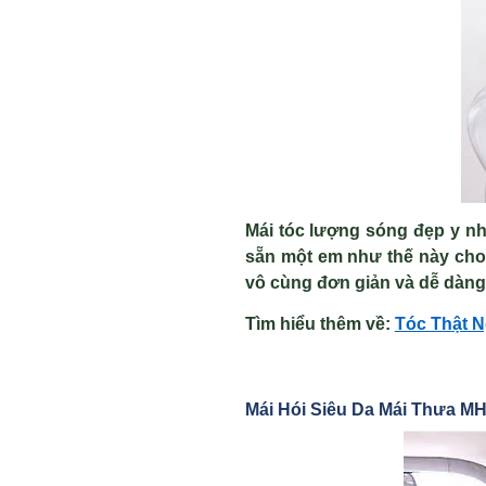
Mái tóc lượng sóng đẹp y như
sẵn một em như thế này cho
vô cùng đơn giản và dễ dàng
Tìm hiểu thêm v
ề
:
Tóc Th
ật 
Mái Hói Siêu Da Mái Thưa MH