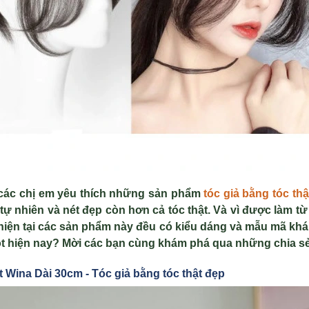
 các chị em yêu thích những sản phẩm
tóc giả bằng tóc th
 nhiên và nét đẹp còn hơn cả tóc thật. Và vì được làm từ 
hiện tại các sản phẩm này đều có kiểu dáng và mẫu mã khá
 hot hiện nay? Mời các bạn cùng khám phá qua những chia s
t Wina Dài 30cm -
Tóc gi
ả bằng tóc th
ật đẹp