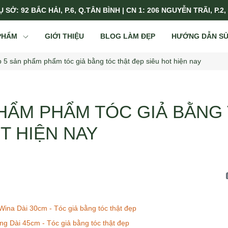
 SỞ: 92 BẮC HẢI, P.6, Q.TÂN BÌNH | CN 1: 206 NGUYỄN TRÃI, P.2,
PHẨM
GIỚI THIỆU
BLOG LÀM ĐẸP
HƯỚNG DẪN S
 5 sản phẩm phẩm tóc giả bằng tóc thật đẹp siêu hot hiện nay
PHẨM PHẨM TÓC GIẢ BẰNG
T HIỆN NAY
Wina Dài 30cm - Tóc giả bằng tóc thật đẹp
 Dài 45cm - Tóc giả bằng tóc thật đẹp