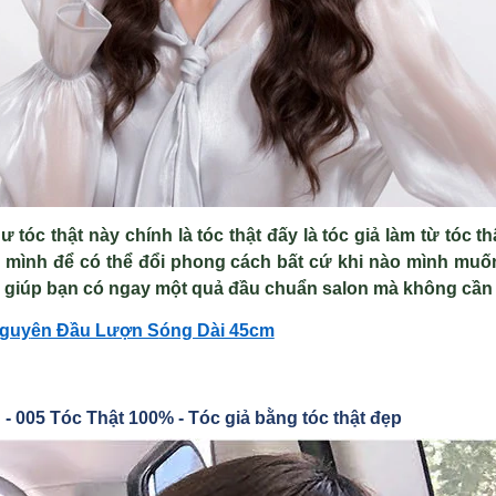
 tóc thật này chính là tóc thật đấy là tóc giả làm từ tóc t
 mình để có thể đổi phong cách bất cứ khi nào mình mu
 giúp bạn có ngay một quả đầu chuẩn salon mà không cần p
Nguy
ên Đ
ầu Lượn S
óng Dài 45cm
 - 005 Tóc Th
ật 100% -
Tóc gi
ả bằng tóc th
ật đẹp