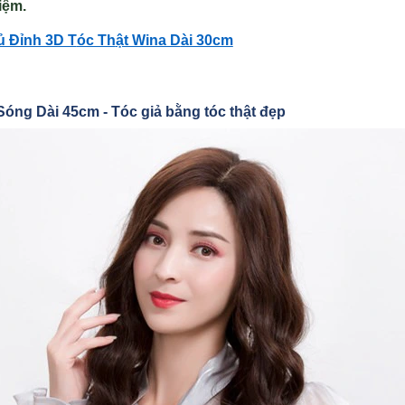
iệm.
ủ Đỉnh 3D T
óc Th
ật Wina D
ài 30cm
Sóng Dài 45cm -
Tóc gi
ả bằng tóc th
ật đẹp