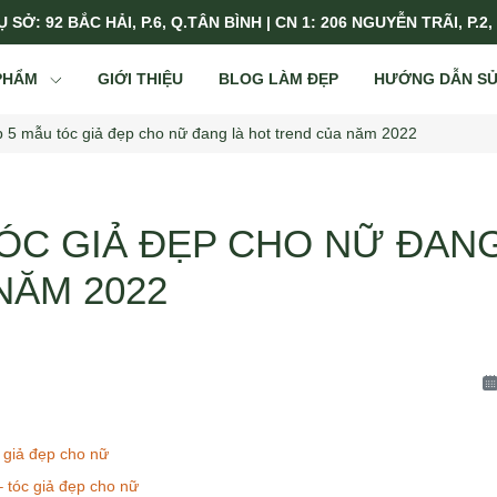
 SỞ: 92 BẮC HẢI, P.6, Q.TÂN BÌNH | CN 1: 206 NGUYỄN TRÃI, P.2,
PHẨM
GIỚI THIỆU
BLOG LÀM ĐẸP
HƯỚNG DẪN S
p 5 mẫu tóc giả đẹp cho nữ đang là hot trend của năm 2022
TÓC GIẢ ĐẸP CHO NỮ ĐAN
NĂM 2022
 giả đẹp cho nữ
 tóc giả đẹp cho nữ