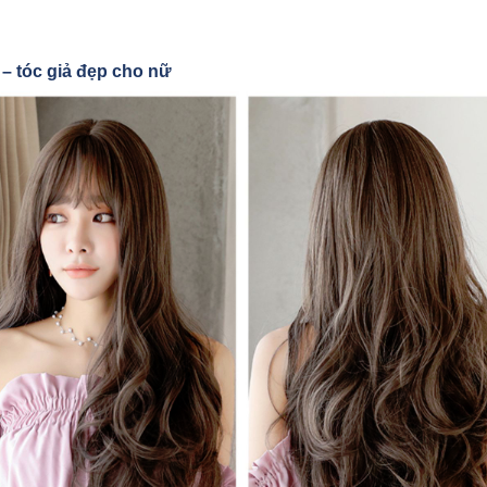
– tóc giả đẹp cho nữ