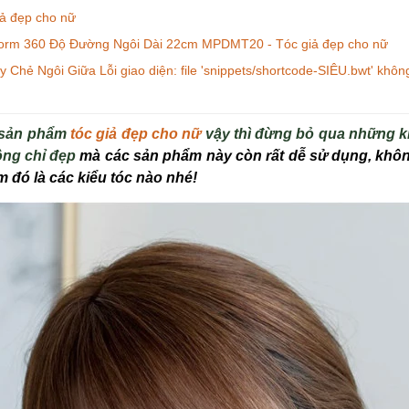
iả đẹp cho nữ
Form 360 Độ Đường Ngôi Dài 22cm MPDMT20 - Tóc giả đẹp cho nữ
Chẻ Ngôi Giữa Lỗi giao diện: file 'snippets/shortcode-SIÊU.bwt' không
 sản phẩm
tóc giả đẹp cho nữ
vậy thì đừng bỏ qua những ki
hông chỉ đẹp
mà các sản phẩm này còn rất dễ sử dụng, khôn
 đó là các kiểu tóc nào nhé!