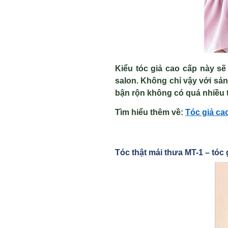
Kiểu tóc giả cao cấp này s
salon. Không chỉ vậy với sả
bận rộn không có quá nhiều 
Tìm hiểu thêm v
ề
:
Tóc gi
ả ca
Tóc th
ật mái thưa MT-1 – tóc