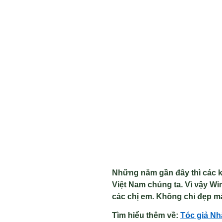
Những năm gần đây thì các k
Việt Nam chúng ta. Vì vậy W
các chị em. Không chỉ đẹp mà
Tìm hiểu thêm v
ề
:
Tóc gi
ả Nh