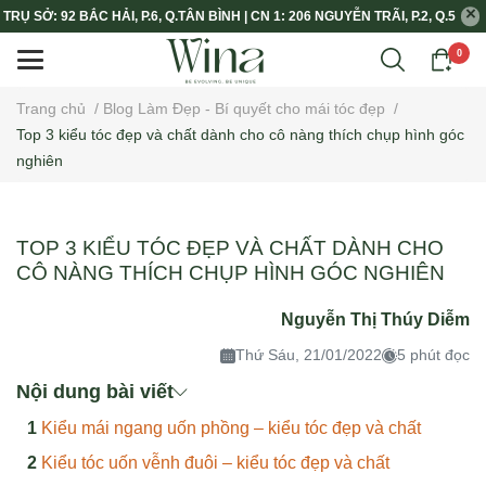
TRỤ SỞ: 92 BẮC HẢI, P.6, Q.TÂN BÌNH | CN 1: 206 NGUYỄN TRÃI, P.2, Q.5
0
Trang chủ
/
Blog Làm Đẹp - Bí quyết cho mái tóc đẹp
/
Top 3 kiểu tóc đẹp và chất dành cho cô nàng thích chụp hình góc
nghiên
TOP 3 KIỂU TÓC ĐẸP VÀ CHẤT DÀNH CHO
CÔ NÀNG THÍCH CHỤP HÌNH GÓC NGHIÊN
Nguyễn Thị Thúy Diễm
Thứ Sáu, 21/01/2022
5 phút đọc
Nội dung bài viết
Kiểu mái ngang uốn phồng – kiểu tóc đẹp và chất
Kiểu tóc uốn vễnh đuôi – kiểu tóc đẹp và chất