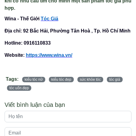
khi có nhu cầu tìm cho mình một sản phẩm tóc giả phù
hợp.
Wina - Thế Giới
Tóc Giả
Địa chỉ: 92 Bắc Hải, Phường Tân Hoà , Tp. Hồ Chí Minh
Hotline: 0916110833
Website:
https://www.wina.vn/
Tags:
kiểu tóc nữ
kiểu tóc đẹp
sức khỏe tóc
tóc giả
tóc uốn đẹp
Viết bình luận của bạn