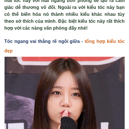
mái tóc này với mái ngang uốn phồng sẽ tạo ra cảm
giác dễ thương vô đối. Ngoài ra với kiểu tóc này bạn
có thể biến hóa nó thành nhiều kiểu khác nhau tùy
theo sở thích của mình. Đặc biệt kiểu tóc này rất thích
hợp với các nàng văn phòng đấy nhé!
Tóc ngang vai th
ẳng rẽ ngôi gi
ữa -
tổng hợp kiểu tóc
đẹp