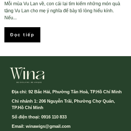
Mỗi mùa Vu Lan về, con cái lại tìm kiếm những món quà
tặng Vu Lan cho mẹ ý nghĩa để bày tỏ lòng hiếu kính.
Nếu...
Đọc tiếp
Địa chỉ:
92 Bắc Hải, Phường Tân Hoà, TP.Hồ Chí Minh
Chi nhánh 1: 206 Nguyễn Trãi, Phường Chợ Quán,
TP.Hồ Chí Minh
Số điện thoại:
0916 110 833
Email:
winawigs@gmail.com