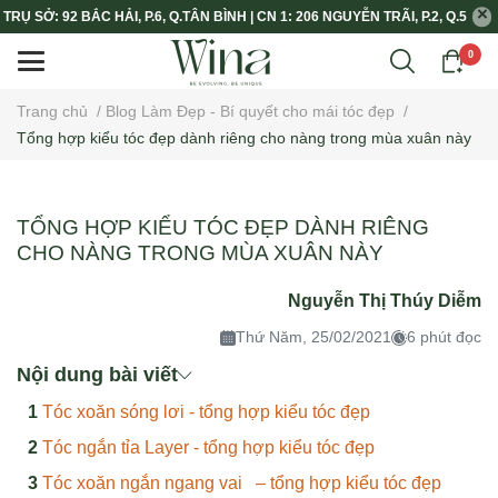
TRỤ SỞ: 92 BẮC HẢI, P.6, Q.TÂN BÌNH | CN 1: 206 NGUYỄN TRÃI, P.2, Q.5
0
Trang chủ
/
Blog Làm Đẹp - Bí quyết cho mái tóc đẹp
/
Tổng hợp kiểu tóc đẹp dành riêng cho nàng trong mùa xuân này
TỔNG HỢP KIỂU TÓC ĐẸP DÀNH RIÊNG
CHO NÀNG TRONG MÙA XUÂN NÀY
Nguyễn Thị Thúy Diễm
Thứ Năm, 25/02/2021
6 phút đọc
Nội dung bài viết
Tóc xoăn sóng lơi - tổng hợp kiểu tóc đẹp
Tóc ngắn tỉa Layer - tổng hợp kiểu tóc đẹp
Tóc xoăn ngắn ngang vai – tổng hợp kiểu tóc đẹp