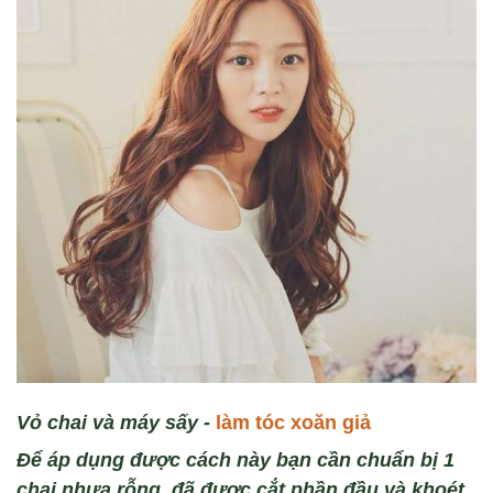
V
ỏ chai
và
m
áy s
ấy -
làm tóc xoăn giả
Để áp dụng được cách này bạn c
ần chuẩn bị
1
chai nh
ựa rỗng, đ
ã được c
ắt phần đầu v
à khoét