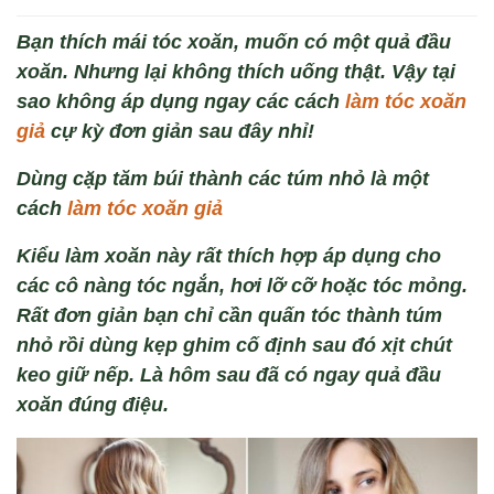
Bạn thích mái tóc xoăn, muốn có một quả đầu
xoăn. Nhưng lại không thích uống thật. Vậy tại
sao không áp dụng ngay các cách
làm tóc xoăn
giả
cự kỳ đơn giản sau đây nhỉ!
Dùng c
ặp tăm b
úi thành các túm nh
ỏ
là một
cách
làm tóc xoăn giả
Kiểu l
àm xoăn này rất thích hợp áp dụng cho
các cô nàng tóc ng
ắn
, hơi
l
ỡ cỡ hoặc
tóc
mỏng.
Rất đơn giản bạn c
hỉ cần quấn t
óc thành túm
nh
ỏ rồi d
ùng k
ẹp ghim cố định
sau đó
xịt ch
út
keo gi
ữ nếp
. Là hôm sau đã có ngay quả đầu
xoăn đúng đi
ệu.