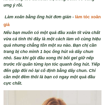
ưng ý
rồi.
L
àm xoăn b
ằng ống h
út đơn giản -
làm tóc xoăn
giả
Nếu bạn muốn có một quả đầu xoăn tít vừa chất
vừa cá tính thì đây là một cách làm vô cùng hiệu
quả nhưng chẳng tốn một xu nào
.
Bạn chị cần
trang bị cho mình
1 bọc ống h
út và dây chun
nh
ỏ. Sau khi gội đầu
xong thì
b
ôi gel gi
ữ nếp
trước
rồi qu
ấn từng lọn t
óc quanh
ống h
út. Tiếp
đến g
ập đ
ôi nó l
ại cố định bằng d
ây chun. Chỉ
cần một đêm thôi là bạn có ngay một quả đầu
cực chất.