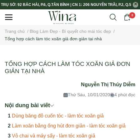
TRỤ SỞ: 92 BẮC HẢI, P.6, Q.TÂN BÌNH | CN 1: 206 NGUYỄN TRÃI, P.2, Q.5
0
Trang chủ
/
Blog Làm Đẹp - Bí quyết cho mái tóc đẹp
/
Tổng hợp cách làm tóc xoăn giả đơn giản tại nhà
TỔNG HỢP CÁCH LÀM TÓC XOĂN GIẢ ĐƠN
GIẢN TẠI NHÀ
Nguyễn Thị Thúy Diễm
Thứ Sáu, 10/01/2020
4 phút đọc
Nội dung bài viết
Dùng băng đô cuốn tóc - làm tóc xoăn giả
Làm xoăn bằng ống hút đơn giản - làm tóc xoăn giả
Vỏ chai và máy sấy - làm tóc xoăn giả