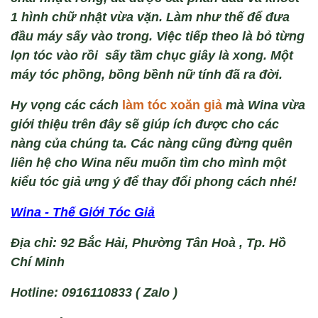
1 hình ch
ữ nhật vừa vặn
.
Làm như thế để
đưa
đầu m
áy s
ấy v
ào trong. Việc tiếp theo là b
ỏ từng
lọn t
óc vào rồi s
ấy
tầm
chục gi
ây là xong. Một
máy tóc phồng, bồng bềnh nữ tính đã ra đời.
Hy vọng các cách
làm tóc xoăn giả
mà
Wina
vừa
giới thiệu trên đây sẽ giúp ích được cho các
nàng của chúng ta. Các nàng cũng đừng quên
liên hệ cho Wina nếu muốn tìm cho mình một
kiểu tóc giả ưng ý để thay đổi phong cách nhé!
Wina - Thế Giới Tóc Giả
Địa chỉ: 92 Bắc Hải, Phường Tân Hoà , Tp. Hồ
Chí Minh
Hotline: 0916110833 ( Zalo )