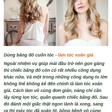
D
ùng băng đô cu
ốn t
óc -
làm tóc xoăn giả
Ngoài nhiệm vụ giúp mái đầu trở nên gọn gàng
thì chiếc băng đô còn có rất nhiều công dụng
khác nữa. Và một trong những công dụng to lớn
không thể không kể đến chính là làm tóc xoăn
giả.
C
ách làm vô cùng
đơn giản,
nàng chỉ cần
l
ấy từng lọn t
óc
, quấn quanh chiếc băng đ
ô. Sau
đó đánh
một giấc thật ngon l
ành là xong, sang
ra thì máy tóc đã xoăn tít, b
ồng bềnh
vô cùng