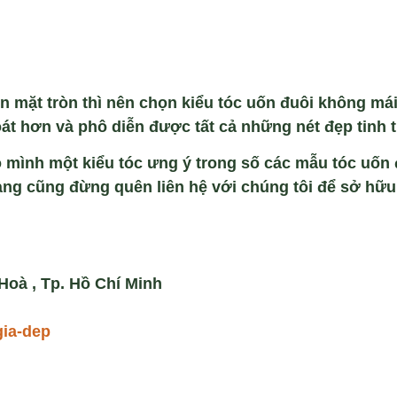
ôn m
ặt tr
òn thì nên ch
ọn kiểu t
óc u
ốn đu
ôi không mái
oát hơn và phô di
ễn được tất cả những n
ét đ
ẹp tinh t
o mình một kiểu tóc ưng ý trong số
c
ác mẫu tóc uốn 
nàng cũng đừng quên liên hệ với chúng tôi để sở hữ
oà , Tp. Hồ Chí Minh
gia-dep