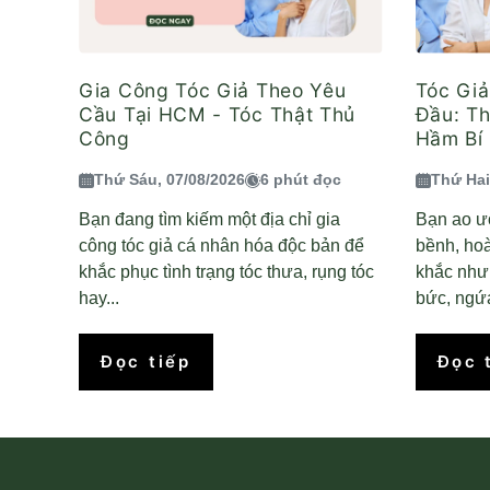
Gia Công Tóc Giả Theo Yêu
Tóc Gi
Cầu Tại HCM - Tóc Thật Thủ
Đầu: T
Công
Hầm Bí 
Thứ Sáu, 07/08/2026
6 phút đọc
Thứ Hai
Bạn đang tìm kiếm một địa chỉ gia
Bạn ao ư
công tóc giả cá nhân hóa độc bản để
bềnh, ho
khắc phục tình trạng tóc thưa, rụng tóc
khắc nhưn
hay...
bức, ngứa
Đọc tiếp
Đọc 