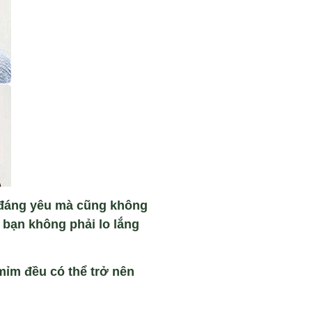
đ
áng yêu mà cũng không
 b
ạn kh
ông ph
ải lo lắng
mỉm đều c
ó th
ể trở n
ên