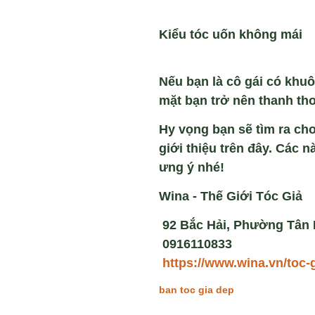
Ki
ểu t
óc u
ốn
không mái
N
ếu bạn l
à cô gái có khu
m
ặt bạn trở n
ên thanh th
Hy vọng bạn sẽ tìm ra ch
giới thiệu trên đây. Các 
ưng ý nhé!
Wina - Thế Giới Tóc Giả
92 Bắc Hải, Phường Tân H
0916110833
https://www.wina.vn/toc-
ban toc gia dep