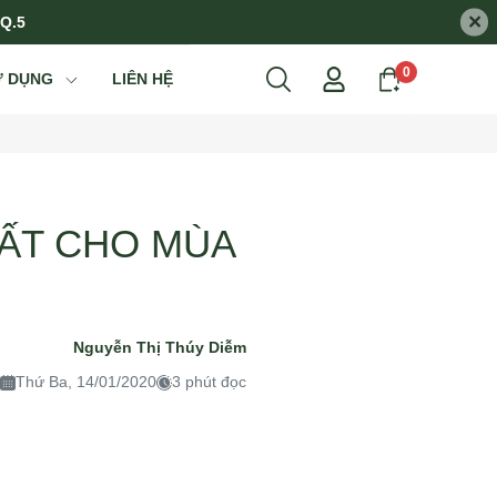
×
 Q.5
0
Ử DỤNG
LIÊN HỆ
ẤT CHO MÙA
Nguyễn Thị Thúy Diễm
Thứ Ba, 14/01/2020
3 phút đọc