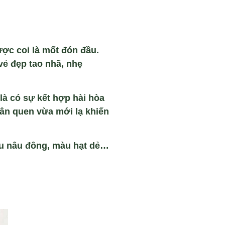
ợc coi l
à m
ốt đ
ón đ
ầu.
vẻ đẹp tao nh
ã, nh
ẹ
là có s
ự kết hợp h
ài hòa
ân quen v
ừa mới lạ khiến
u nâu đông, màu h
ạt dẻ…