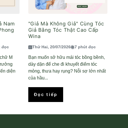
iả Nam
"Giả Mà Không Giả" Cùng Tóc
 Phong
Giả Bằng Tóc Thật Cao Cấp
Wina
t đọc
Thứ Hai, 20/07/2026
7 phút đọc
n chữ M
Bạn muốn sở hữu mái tóc bồng bềnh,
trưởng
dày dặn để che đi khuyết điểm tóc
ến diện
mỏng, thưa hay rụng? Nỗi sợ lớn nhất
của hầu...
Đọc tiếp