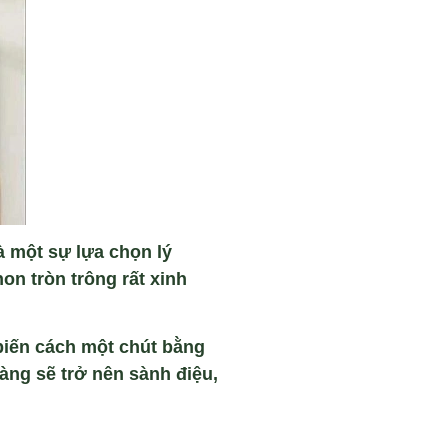
à m
ột sự lựa chọn l
ý
hon tr
òn trông r
ất xinh
biến c
ách m
ột ch
út b
ằng
nàng s
ẽ trở n
ên sành đi
ệu,