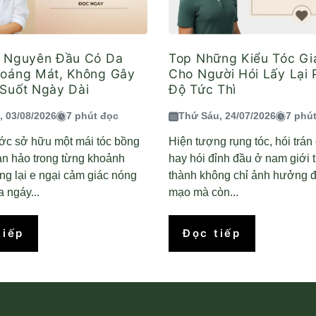
ả Nguyên Đầu Có Da
Top Những Kiểu Tóc G
hoáng Mát, Không Gây
Cho Người Hói Lấy Lại
Suốt Ngày Dài
Độ Tức Thì
, 03/08/2026
7 phút đọc
Thứ Sáu, 24/07/2026
7 phú
ớc sở hữu một mái tóc bồng
Hiện tượng rụng tóc, hói trá
àn hảo trong từng khoảnh
hay hói đỉnh đầu ở nam giới 
g lại e ngại cảm giác nóng
thành không chỉ ảnh hưởng đ
 ngáy...
mạo mà còn...
tiếp
Đọc tiếp