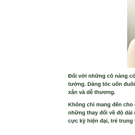
Đối với những c
ô nàng c
tư
ởng. D
áng tóc u
ốn đu
ôi
xắn v
à d
ễ thương.
Kh
ông ch
ỉ mang đến cho
những thay đổi về độ d
ài
cực kỳ hiện đại, trẻ trung 