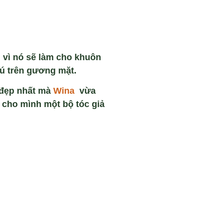
 vì nó s
ẽ l
àm cho khuôn
ú trên gương m
ặt.
đẹp nhất
mà
Wina
vừa
u cho mình một bộ tóc giả