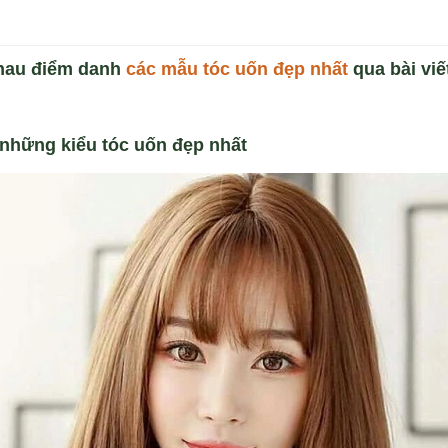
nhau điểm danh
c
ác mẫu tóc uốn đẹp nhất
qua bài vi
 những kiểu tóc uốn đẹp nhất