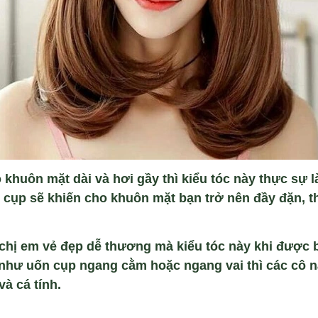
ó khuôn m
ặt d
ài và hơi g
ầy th
ì ki
ểu t
óc này th
ực sự l
 c
ụp sẽ khiến cho khu
ôn m
ặt bạn trở n
ên đ
ầy đặn, t
 chị em vẻ đẹp dễ thương m
à ki
ểu t
óc này khi đư
ợc 
 như u
ốn cụp ngang cằm hoặc ngang vai th
ì các cô 
v
à cá tính.