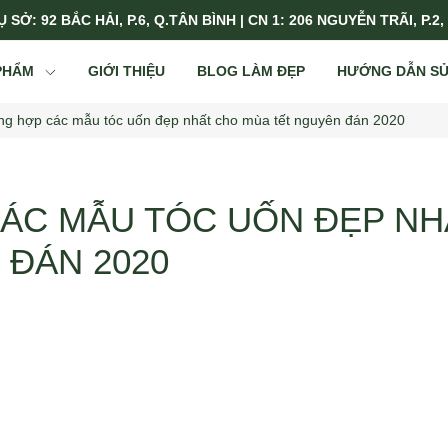
 SỞ: 92 BẮC HẢI, P.6, Q.TÂN BÌNH | CN 1: 206 NGUYỄN TRÃI, P.2,
PHẨM
GIỚI THIỆU
BLOG LÀM ĐẸP
HƯỚNG DẪN S
ng hợp các mẫu tóc uốn đẹp nhất cho mùa tết nguyên đán 2020
ÁC MẪU TÓC UỐN ĐẸP NH
 ĐÁN 2020