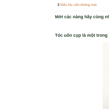
Kiểu tóc uốn không mái
Mời các nàng hãy cùng 
T
óc u
ốn
c
ụp
là một trong