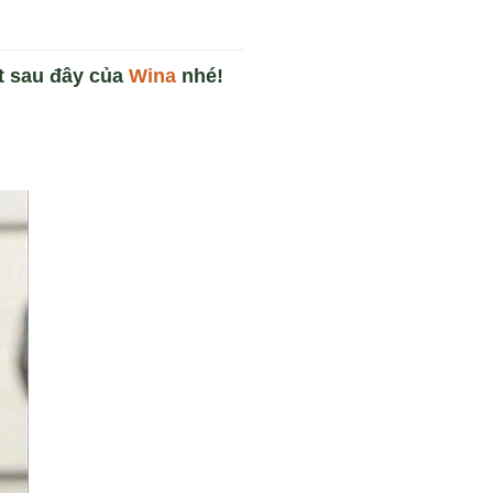
ết sau đây của
Wina
nhé!