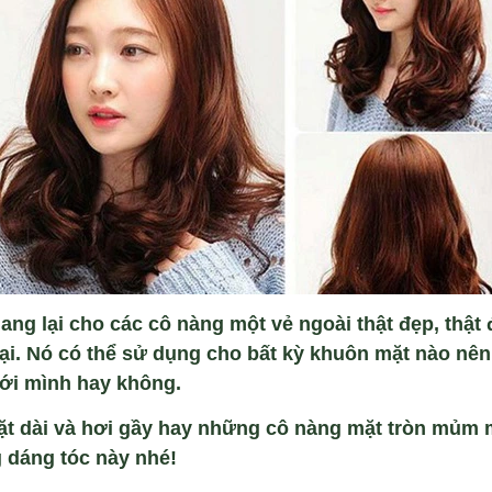
ang l
ại cho c
ác cô nàng m
ột vẻ ngo
ài th
ật đẹp, thật 
ại. N
ó có th
ể sử dụng cho bất kỳ khu
ôn m
ặt n
ào nên
ới m
ình hay không.
ặt d
ài và hơi g
ầy hay những c
ô nàng m
ặt tr
òn m
ủm 
 d
áng tóc này nhé!