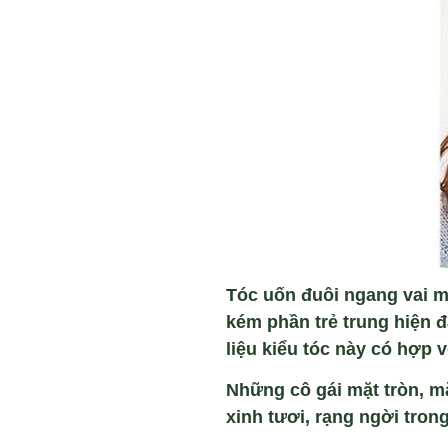
Tóc u
ốn đu
ôi ngang vai m
kém ph
ần trẻ trung hiện đ
liệu kiểu t
óc này có h
ợp v
Nh
ững c
ô gái m
ặt tr
òn, m
xinh tươi, r
ạng ngời trong