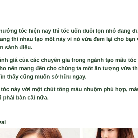
 hướng t
óc hi
ện nay th
ì tóc u
ốn du
ôi l
ọn nhỏ đang đư
ang thi nhau t
ạo mốt n
ày vì nó v
ừa đem lại cho bạn 
n s
ành đi
ệu.
nh giá c
ủa c
ác chuyên gia trong ngành t
ạo mẫu t
óc 
cho n
ên mang đ
ến cho ch
úng ta môt
ấn tượng vừa th
ìn th
ấy cũng muốn sở hữu ngay.
 t
óc này v
ới một ch
út tông màu nhu
ộm ph
ù h
ợp, m
à
ì ph
ải b
àn cãi n
ữa.
vai