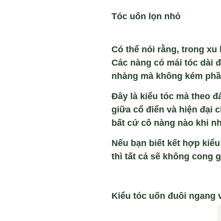
Tóc u
ốn
l
ọn nhỏ
C
ó th
ể n
ói r
ằng, trong xu
C
ác nàng có mái tóc dài đ
nh
àng mà không kém ph
ầ
Đ
ây là ki
ểu t
óc mà theo đá
gi
ữa cổ điển v
à hi
ện đại 
bất cứ c
ô nàng nào khi nh
Nếu bạn biết kết hợp kiểu
th
ì t
ất cả sẽ kh
ông cong g
Kiểu t
óc u
ốn đu
ôi ngang 