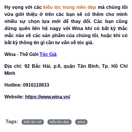
Hy vọng với các
kiểu tóc trung niên đẹp
mà chúng tôi
vừa giới thiệu ở trên các bạn sẽ có thêm cho mình
nhiều sự chọn lựa mới để thay đổi. Các bạn cũng
đừng quên liên hệ nagy với Wina khi có bất kỳ thắc
mắc nào về các sản phẩm của chúng tôi, hoặc khi có
bất kỳ thông tin gì cần tư vấn về tóc giả.
Wina - Th
ế
Gi
ớ
i
Tóc Giả
Đ
ị
a ch
ỉ
: 92 B
ắ
c H
ả
i, p.6, qu
ậ
n Tân Bình, Tp. H
ồ
Chí
Minh
Hotline: 0916110833
Website:
https://www.wina.vn/
Tags:
kiểu tóc nữ
kiểu tóc đẹp
wina