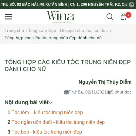
TRỤ SỞ: 92 BẮC HẢI, P.6, Q.TÂN BÌNH | CN 1: 206 NGUYỄN TRÃI, P.2, Q.5
0
Trang chủ
/
Blog Làm Đẹp - Bí quyết cho mái tóc đẹp
/
Tổng hợp các kiểu tóc trung niên đẹp dành cho nữ
TỔNG HỢP CÁC KIỂU TÓC TRUNG NIÊN ĐẸP
DÀNH CHO NỮ
Nguyễn Thị Thúy Diễm
Thứ Ba, 02/11/2021
5 phút đọc
Nội dung bài viết
Tóc tém - kiểu tóc trung niên đẹp
Tóc ngắn uốn đuôi - kiểu tóc trung niên đẹp
Tóc bob - kiểu tóc trung niên đẹp