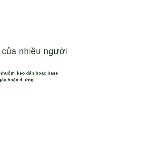
o của nhiều người
ất nhuộm, keo dán hoặc base
gáy hoặc dị ứng.