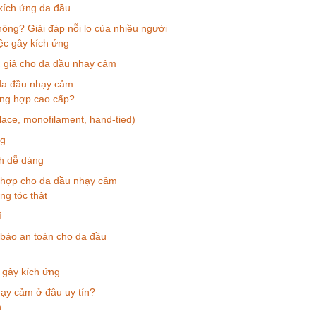
kích ứng da đầu
ông? Giải đáp nỗi lo của nhiều người
iệc gây kích ứng
c giả cho da đầu nhạy cảm
 da đầu nhạy cảm
tổng hợp cao cấp?
lace, monofilament, hand-tied)
ng
nh dễ dàng
ù hợp cho da đầu nhạy cảm
g tóc thật
í
bảo an toàn cho da đầu
 gây kích ứng
ạy cảm ở đâu uy tín?
n