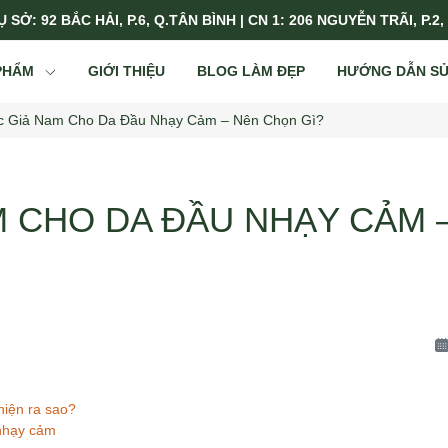
 SỞ: 92 BẮC HẢI, P.6, Q.TÂN BÌNH | CN 1: 206 NGUYỄN TRÃI, P.2,
PHẨM
GIỚI THIỆU
BLOG LÀM ĐẸP
HƯỚNG DẪN S
c Giả Nam Cho Da Đầu Nhạy Cảm – Nên Chọn Gì?
M CHO DA ĐẦU NHẠY CẢM 
hiện ra sao?
 nhạy cảm