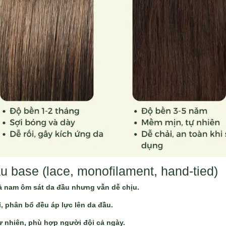
u base (lace, monofilament, hand-tied)
ả nam ôm sát da đầu nhưng vẫn dễ chịu.
ỉ, phân bổ đều áp lực lên da đầu.
tự nhiên, phù hợp người đội cả ngày.