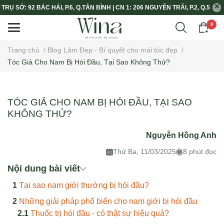
TRỤ SỞ: 92 BẮC HẢI, P.6, Q.TÂN BÌNH | CN 1: 206 NGUYỄN TRÃI, P.2, Q.5
0
Trang chủ
/
Blog Làm Đẹp - Bí quyết cho mái tóc đẹp
/
Tóc Giả Cho Nam Bị Hói Đầu, Tại Sao Không Thử?
TÓC GIẢ CHO NAM BỊ HÓI ĐẦU, TẠI SAO
KHÔNG THỬ?
Nguyễn Hồng Anh
Thứ Ba, 11/03/2025
8 phút đọc
Nội dung bài viết
Tại sao nam giới thường bị hói đầu?
Những giải pháp phổ biến cho nam giới bị hói đầu
Thuốc trị hói đầu - có thật sự hiệu quả?