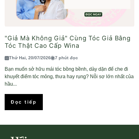
"Giả Mà Không Giả" Cùng Tóc Giả Bằng
Tóc Thật Cao Cấp Wina
Thứ Hai, 20/07/2026
7 phút đọc
Bạn muốn sở hữu mái tóc bồng bềnh, dày dặn để che đi
khuyết điểm tóc mỏng, thưa hay rụng? Nỗi sợ lớn nhất của
hầu...
Đọc tiếp