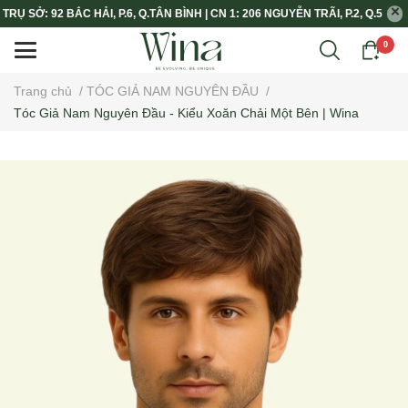
TRỤ SỞ: 92 BẮC HẢI, P.6, Q.TÂN BÌNH | CN 1: 206 NGUYỄN TRÃI, P.2, Q.5
0
Trang chủ
/
TÓC GIẢ NAM NGUYÊN ĐẦU
/
Tóc Giả Nam Nguyên Đầu - Kiểu Xoăn Chải Một Bên | Wina