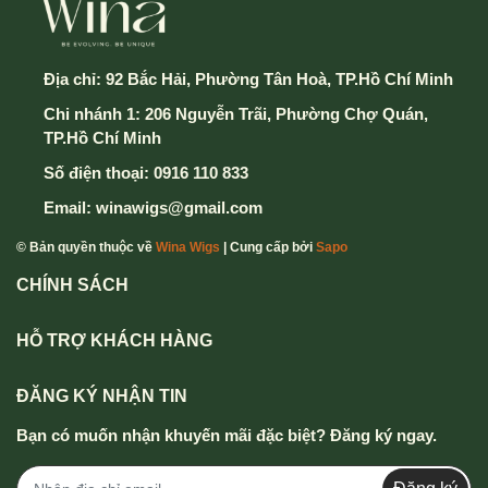
5. Điền thông tin và chọn hình thức thành toán & vận
chuyển
Địa chỉ:
92 Bắc Hải, Phường Tân Hoà, TP.Hồ Chí Minh
Chi nhánh 1: 206 Nguyễn Trãi, Phường Chợ Quán,
6. Cuối cùng chọn nút Xác Nhận Gửi Đơn hàng để
TP.Hồ Chí Minh
hoàn thành
Số điện thoại:
0916 110 833
Mọi thông tin chi tiết thắc mắc xin vui lòng liên hệ
Email:
winawigs@gmail.com
hotline
0916 110 833 - 0357 833 699
.
© Bản quyền thuộc về
Wina Wigs
| Cung cấp bởi
Sapo
CHÍNH SÁCH
HỖ TRỢ KHÁCH HÀNG
ĐĂNG KÝ NHẬN TIN
Bạn có muốn nhận khuyến mãi đặc biệt? Đăng ký ngay.