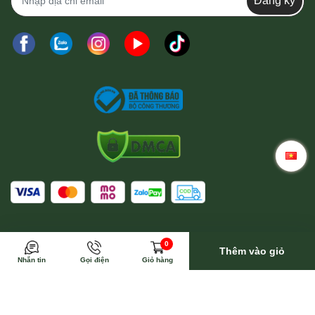
Đăng ký
Trong trường hợp này Wina sẽ toàn bộ trả phí vận
0
chuyển
Thêm vào giỏ
Nhắn tin
Gọi điện
Giỏ hàng